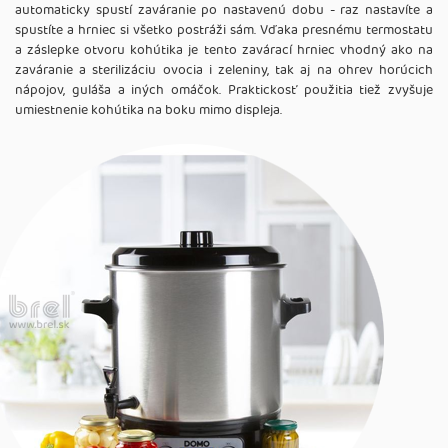
automaticky spustí zaváranie po nastavenú dobu - raz nastavíte a
spustíte a hrniec si všetko postráži sám. Vďaka presnému termostatu
a záslepke otvoru kohútika je tento zavárací hrniec vhodný ako na
zaváranie a sterilizáciu ovocia i zeleniny, tak aj na ohrev horúcich
nápojov, guláša a iných omáčok. Praktickosť použitia tiež zvyšuje
umiestnenie kohútika na boku mimo displeja.