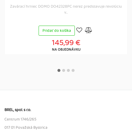
Zavárací hrniec DOMO DO42328PC nerez predstavuje revolúciu
v...
Pridať do košíka
145,99 €
NA OBJEDNÁVKU
BREL, spol. s r.o.
Centrum 1746/265
017 01 Považská Bystrica