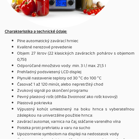
Charakteristika a technické údaje:
Plne automatický zavárací hrniec
Kvalitné nerezové prevedenie
Objem: 27 litrov (22 klasických zaváracích pohárov s objemom
0,75l)
Odporúčané množstvo vody: min. 3 l / max. 21,5 l
Prehľadný podsvietený LCD displej
Plynulé nastavenie teploty od 30 °C do 100 °C
Časovač 1 až 120 minút, alebo nepretržitý chod
Zvukový signál po skončení programu
Pevný plastový rošt (dlhšia životnosť ako rošt kovový)
Plastová pokrievka
Výpustný kohút umiestnený na boku hrnca s vyberateľnou
záslepkou na univerzálne použitie hrnca:
zavárací automat, varnica na čaj, stáčanie vareného vína
Poistka proti prehriatiu a varu na sucho
Upozornenie symbolom na displeji na nedostatok vody