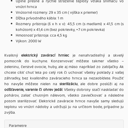
Úplne presné a rýchle stráženie teploty vďaka snímaču vo
vnútri hrnca
Vnútorné rozmery: 29 x 35 cm ( výška x priemer)
Dĺžka prívodného kábla: 1 m
Rozmery prístroja (š x h x v): 45,5 cm (s madlami) x 41,5 cm (s
kohútom) x 41,4 cm (bez pokrievky, +7 cm pokrievka)
Hmotnosť prístroja: cca 4,5 kg
Výkon: 2000 W
Kvalitný
elektrický zavárací hrniec
je nenahraditeľný a skvelý
pomocník do kuchyne. Konzervovať môžete takmer všetko –
zeleninu, čerstvé ovocie, huby, ale aj mäso napríklad zo zabíjačky. Ak
chcete cítiť chuť leta po celý rok či uchovať všetky poklady z vašej
záhradky, bez kvalitného zaváracieho hrnca sa nezaobídete. Použiť
ho navyše môžete nielen na
sterilizáciu
, ale dobre poslúži aj na
odšťavenie,
varenie či ohrev jedál
. Všetky dobroty stačí naskladať do
pohárov, zaliať chutným nálevom, všetko zaviečkovať a následne
potom sterilizovať. Elektrické zaváracie hrnce navyše samy sledujú
teplotu vo vnútri nádoby a udržujú ju na určitom bode, prípadne ju
zvýšia.
Parametre