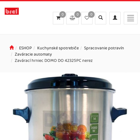
0
0
0
Toggle
Toggle
Togg
search
navigation
navi
ESHOP
Kuchynské spotrebiče
Spracovanie potravín
Zaváracie automaty
Zavárací hrniec DOMO DO 42325PC nerez