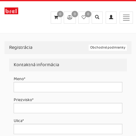
0
0
0
Toggle
Toggle
Togg
search
navigation
navig
Registrácia
Obchodné podmienky
Kontaktná informácia
Meno
*
Priezvisko
*
Ulica
*