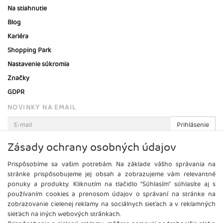
Na stiahnutie
Blog
Kariéra
Shopping Park
Nastavenie súkromia
Značky
GDPR
NOVINKY NA EMAIL
Prihlásenie
Viac informácií o tejto službe
Zásady ochrany osobných údajov
Prispôsobíme sa vašim potrebám. Na základe vášho správania na
stránke prispôsobujeme jej obsah a zobrazujeme vám relevantné
ponuky a produkty. Kliknutím na tlačidlo "Súhlasím" súhlasíte aj s
používaním cookies a prenosom údajov o správaní na stránke na
zobrazovanie cielenej reklamy na sociálnych sieťach a v reklamných
sieťach na iných webových stránkach.