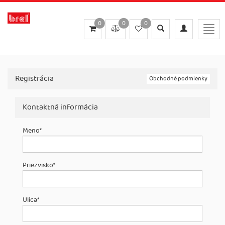
0
0
0
Toggle
Toggle
Togg
search
navigation
navig
Registrácia
Obchodné podmienky
Kontaktná informácia
Meno
*
Priezvisko
*
Ulica
*