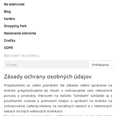
Na stiahnutie
Blog
Kariéra
Shopping Park
Nastavenie súkromia
Značky
GDPR
NOVINKY NA EMAIL
Prihlásenie
Viac informácií o tejto službe
Zásady ochrany osobných údajov
Prispôsobíme sa vašim potrebám. Na základe vášho správania na
stránke prispôsobujeme jej obsah a zobrazujeme vám relevantné
ponuky a produkty. Kliknutím na tlačidlo "Súhlasím" súhlasíte aj s
používaním cookies a prenosom údajov o správaní na stránke na
zobrazovanie cielenej reklamy na sociálnych sieťach a v reklamných
sieťach na iných webových stránkach.