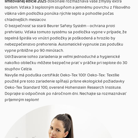
limitovanej edície 2025
dokonale rozmaznáva vaše zmysly extra
teplom. Vďaka 3 teplotným stupňom a jemnému povrchu z flísového
vlákna vám podložka ponúka rýchle teplo a pohodlie počas
chladnejších mesiacov.
O bezpečnosť sa stará Beurer Safety Systém - ochrana proti
prehriatiu. Vďaka tomuto systému sa podložka vypne v prípade, že
tepelná špirála vo vnútri podložky je poškodená a hrozilo by
nebezpečenstvo prehorenia. Automatické vypnutie zas podušku
vypne približne po 90 minútach.
Udržiavanie tohto zariadenia je veľmi jednoduché a hygienické
nakoľko obliečku môžete bezpečne prať v práčke pri teplote do 30
stupňov Celzia.
Navyše má poduška certifikát Oeko-Tex 100! Oeko-Tex: Textílie
použité pre toto zariadenie spĺňajú prísne ekologické požiadavky
Oeko-Tex Standard 100, overené Hohenstein Research Institute.
Doprajte si odpočinok po náročnom dni. Nechajte sa rozmaznávať
príjemným teplom!