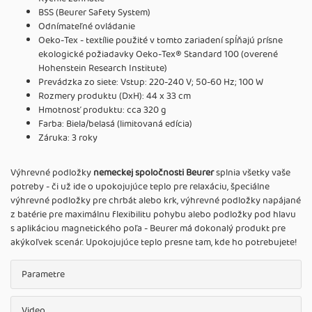
BSS (Beurer Safety System)
Odnímateľné ovládanie
Oeko-Tex - textílie použité v tomto zariadení spĺňajú prísne
ekologické požiadavky Oeko-Tex® Standard 100 (overené
Hohenstein Research Institute)
Prevádzka zo siete: Vstup: 220-240 V; 50-60 Hz; 100 W
Rozmery produktu (DxH): 44 x 33 cm
Hmotnosť produktu: cca 320 g
Farba: Biela/belasá (limitovaná edícia)
Záruka: 3 roky
Výhrevné podložky
nemeckej spoločnosti Beurer
splnia všetky vaše
potreby - či už ide o upokojujúce teplo pre relaxáciu, špeciálne
výhrevné podložky pre chrbát alebo krk, výhrevné podložky napájané
z batérie pre maximálnu flexibilitu pohybu alebo podložky pod hlavu
s aplikáciou magnetického poľa - Beurer má dokonalý produkt pre
akýkoľvek scenár. Upokojujúce teplo presne tam, kde ho potrebujete!
Parametre
Video