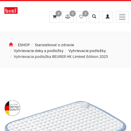
0
0
0
Toggle
Toggle
Togg
search
navigation
navi
ESHOP
Starostlivosť o zdravie
Vyhrievacie deky a podložky
Vyhrievacie podložky
Vyhrievacia podložka BEURER HK Limited Edition 2025