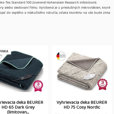
Oeko-Tex Standard 100 (overené Hohenstein Research inštitútom).
ry alebo sledovaní filmu. Vyrobená je z priedušných mikrovlákien, ktoré
a objať do teplého a mäkučkého náručia, vďaka ktorému na vás bude zima
INKA
rievacia deka BEURER
Vyhrievacia deka BEURER
HD 65 Dark Grey
HD 75 Cosy Nordic
(limitovan...