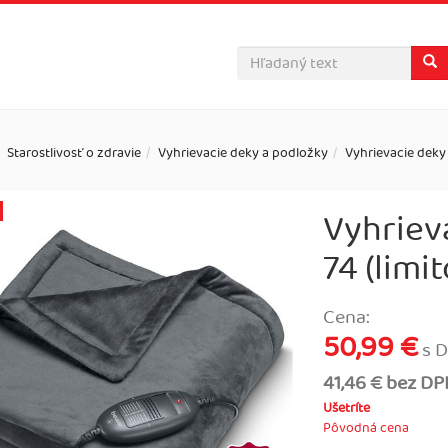
Starostlivosť o zdravie
Vyhrievacie deky a podložky
Vyhrievacie deky
Vyhriev
74 (limi
Cena:
50,99 €
s 
41,46 € bez D
Ušetríte
Pôvodná cena