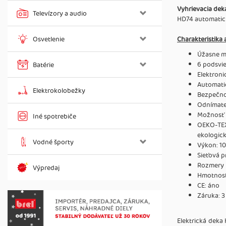
Vyhrievacia dek
Televízory a audio
HD74 automatick
Osvetlenie
Charakteristika 
Úžasne mä
6 podsvi
Batérie
Elektroni
Automati
Elektrokolobežky
Bezpečno
Odnímate
Možnosť 
Iné spotrebiče
OEKO-TEX 
ekologic
Vodné športy
Výkon: 1
Sieťová 
Rozmery 
Výpredaj
Hmotnosť
CE: áno
Záruka: 3
Elektrická dek