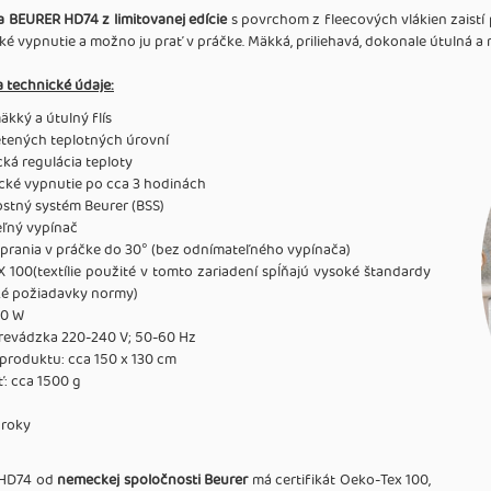
a BEURER HD74 z limitovanej edície
s povrchom z fleecových vlákien zaistí 
é vypnutie a možno ju prať v práčke. Mäkká, priliehavá, dokonale útulná a 
a technické údaje:
kký a útulný flís
etených teplotných úrovní
cká regulácia teploty
cké vypnutie po cca 3 hodinách
stný systém Beurer (BSS)
ľný vypínač
prania v práčke do 30° (bez odnímateľného vypínača)
100(textílie použité v tomto zariadení spĺňajú vysoké štandardy
ké požiadavky normy)
00 W
prevádzka 220-240 V; 50-60 Hz
produktu: cca 150 x 130 cm
: cca 1500 g
 roky
a HD74 od
nemeckej spoločnosti Beurer
má certifikát Oeko-Tex 100,