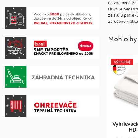
čo znamená, že 
HD74 je nenahra
zaisťujú perfek
zaručene krátka
Mohlo by
Výpredaj
Vyhrievac
HD 