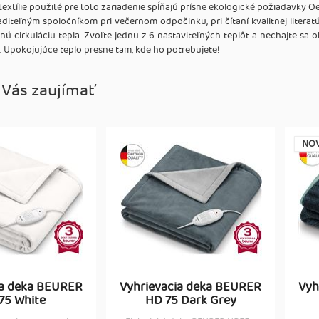
textílie použité pre toto zariadenie spĺňajú prísne ekologické požiadavky 
diteľným spoločníkom pri večernom odpočinku, pri čítaní kvalitnej literatú
tnú cirkuláciu tepla. Zvoľte jednu z 6 nastaviteľných teplôt a nechajte s
. Upokojujúce teplo presne tam, kde ho potrebujete!
 Vás zaujímať
NOV
ia deka BEURER
Vyhrievacia deka BEURER
Vyh
75 White
HD 75 Dark Grey