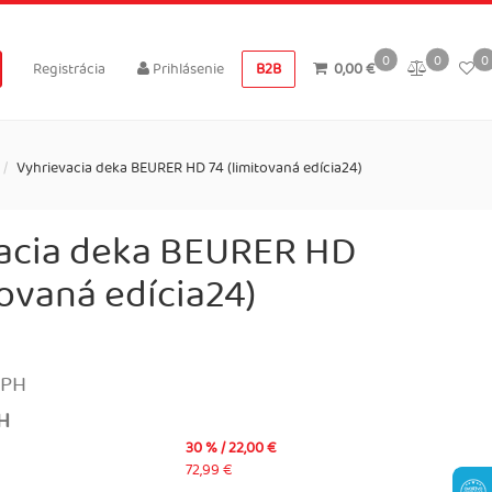
0
0
0
Registrácia
Prihlásenie
B2B
0,00 €
Vyhrievacia deka BEURER HD 74 (limitovaná edícia24)
acia deka BEURER HD
tovaná edícia24)
DPH
PH
30 % / 22,00 €
72,99 €