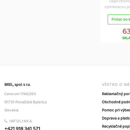
Dajte zboh
vyhrievacou pe
Pridať do 
63
SKL
BREL, spol. s r.o.
VŠETKO O N
Centrum 1746/265
Reklamačný por
017 01 Považská Bystrica
Obchodné podm
Slovakia
Pomoc pri výbe
Doprava a platb
INFOLINKA
Recyklačné pop
+421 918 341 571