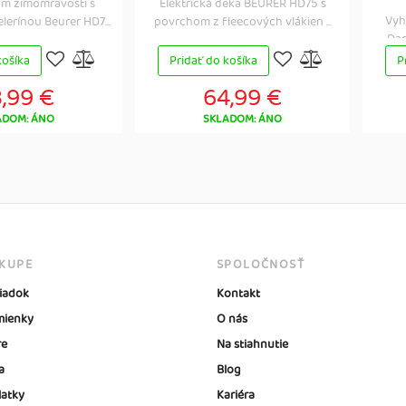
om zimomravosti s
Elektrická deka BEURER HD75 s
Vyh
lerínou Beurer HD7...
povrchom z fleecových vlákien ...
Dar
košíka
Pridať do košíka
P
,99 €
64,99 €
ADOM: ÁNO
SKLADOM: ÁNO
ÁKUPE
SPOLOČNOSŤ
iadok
Kontakt
ienky
O nás
re
Na stiahnutie
a
Blog
latky
Kariéra