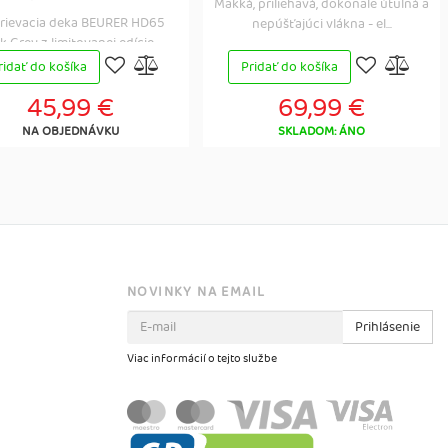
Mäkká, priliehavá, dokonale útulná a
rievacia deka BEURER HD65
nepúšťajúci vlákna - el...
k Grey z limitovanej edície ...
ridať do košíka
Pridať do košíka
45,99 €
69,99 €
NA OBJEDNÁVKU
SKLADOM: ÁNO
NOVINKY NA EMAIL
Prihlásenie
Viac informácií o tejto službe