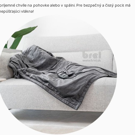
príjemné chvíle na pohovke alebo v spálni. Pre bezpečný a čistý pocit má
nepúšťajúci vlákna!