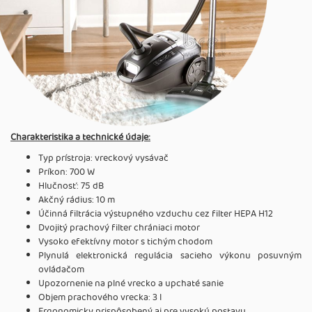
Charakteristika a technické údaje:
Typ prístroja: vreckový vysávač
Príkon: 700 W
Hlučnosť: 75 dB
Akčný rádius: 10 m
Účinná filtrácia výstupného vzduchu cez filter HEPA H12
Dvojitý prachový filter chrániaci motor
Vysoko efektívny motor s tichým chodom
Plynulá elektronická regulácia sacieho výkonu posuvným
ovládačom
Upozornenie na plné vrecko a upchaté sanie
Objem prachového vrecka: 3 l
Ergonomicky prispôsobený aj pre vysokú postavu