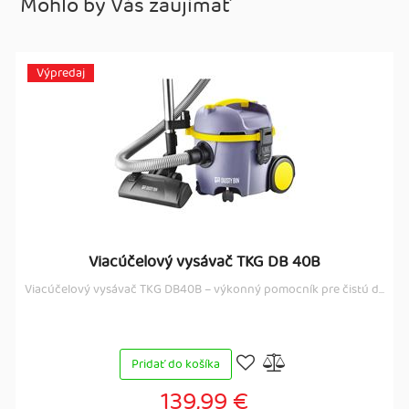
Mohlo by Vás zaujímať
Výpredaj
Viacúčelový vysávač TKG DB 40B
Viacúčelový vysávač TKG DB40B – výkonný pomocník pre čistú d...
Pridať do košíka
139,99 €