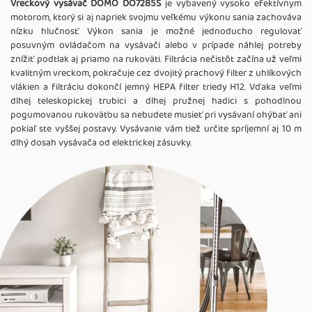
Vreckový vysávač DOMO DO7285S
je vybavený vysoko efektívnym
motorom, ktorý si aj napriek svojmu veľkému výkonu sania zachováva
nízku hlučnosť. Výkon sania je možné jednoducho regulovať
posuvným ovládačom na vysávači alebo v prípade náhlej potreby
znížiť podtlak aj priamo na rukoväti. Filtrácia nečistôt začína už veľmi
kvalitným vreckom, pokračuje cez dvojitý prachový filter z uhlíkových
vlákien a filtráciu dokončí jemný HEPA filter triedy H12. Vďaka veľmi
dlhej teleskopickej trubici a dlhej pružnej hadici s pohodlnou
pogumovanou rukoväťou sa nebudete musieť pri vysávaní ohýbať ani
pokiaľ ste vyššej postavy. Vysávanie vám tiež určite spríjemní aj 10 m
dlhý dosah vysávača od elektrickej zásuvky.