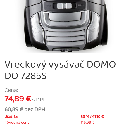
Vreckový vysávač DOMO
DO 7285S
Cena:
74,89 €
s DPH
60,89 € bez DPH
Ušetríte
35 % / 41,10 €
Pôvodná cena
115,99 €