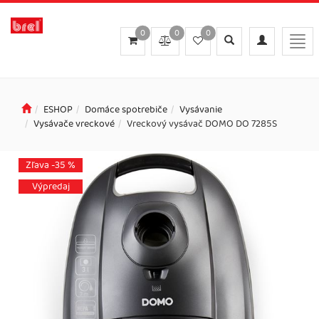
0
0
0
Toggle
Toggle
Togg
search
navigation
navi
ESHOP
Domáce spotrebiče
Vysávanie
Vysávače vreckové
Vreckový vysávač DOMO DO 7285S
Zľava -35 %
Výpredaj