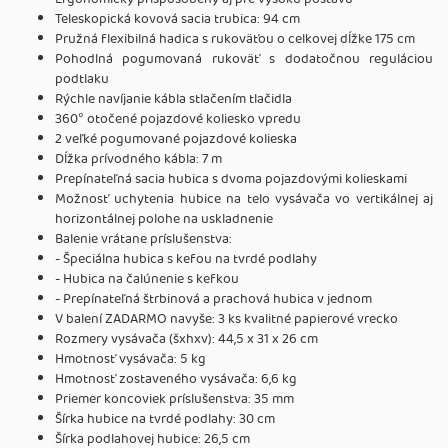
Teleskopická kovová sacia trubica: 94 cm
Pružná flexibilná hadica s rukoväťou o celkovej dĺžke 175 cm
Pohodlná pogumovaná rukoväť s dodatočnou reguláciou
podtlaku
Rýchle navíjanie kábla stlačením tlačidla
360° otočené pojazdové koliesko vpredu
2 veľké pogumované pojazdové kolieska
Dĺžka prívodného kábla: 7 m
Prepínateľná sacia hubica s dvoma pojazdovými kolieskami
Možnosť uchytenia hubice na telo vysávača vo vertikálnej aj
horizontálnej polohe na uskladnenie
Balenie vrátane príslušenstva:
- Špeciálna hubica s kefou na tvrdé podlahy
- Hubica na čalúnenie s kefkou
- Prepínateľná štrbinová a prachová hubica v jednom
V balení ZADARMO navyše: 3 ks kvalitné papierové vrecko
Rozmery vysávača (šxhxv): 44,5 x 31 x 26 cm
Hmotnosť vysávača: 5 kg
Hmotnosť zostaveného vysávača: 6,6 kg
Priemer koncoviek príslušenstva: 35 mm
Šírka hubice na tvrdé podlahy: 30 cm
Šírka podlahovej hubice: 26,5 cm