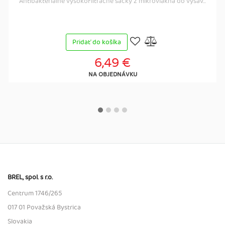
Antibakteriálne vysokofiltračné sáčky z mikrovlákna do vysáv...
Pridať do košíka
6,49 €
NA OBJEDNÁVKU
BREL, spol. s r.o.
Centrum 1746/265
017 01 Považská Bystrica
Slovakia