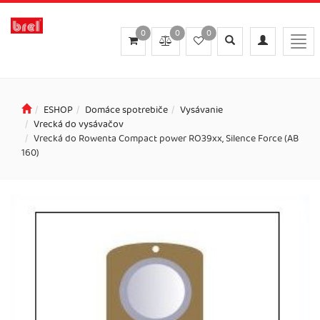
0
0
0
Toggle
Toggle
Togg
search
navigation
navi
ESHOP
Domáce spotrebiče
Vysávanie
Vrecká do vysávačov
Vrecká do Rowenta Compact power RO39xx, Silence Force (AB
160)