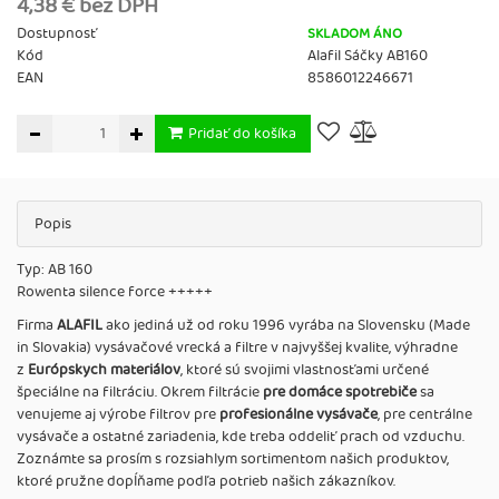
4,38 € bez DPH
Dostupnosť
SKLADOM ÁNO
Kód
Alafil Sáčky AB160
EAN
8586012246671
Pridať do košíka
Popis
Typ: AB 160
Rowenta silence force +++++
Firma
ALAFIL
ako jediná už od roku 1996 vyrába na Slovensku (Made
in Slovakia) vysávačové vrecká a filtre v najvyššej kvalite, výhradne
z
Európskych materiálov
, ktoré sú svojimi vlastnosťami určené
špeciálne na filtráciu. Okrem filtrácie
pre domáce spotrebiče
sa
venujeme aj výrobe filtrov pre
profesionálne vysávače
, pre centrálne
vysávače a ostatné zariadenia, kde treba oddeliť prach od vzduchu.
Zoznámte sa prosím s rozsiahlym sortimentom našich produktov,
ktoré pružne dopĺňame podľa potrieb našich zákazníkov.