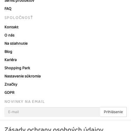
Servis produktov
FAQ
SPOLOČNOSŤ
Kontakt
O nás
Na stiahnutie
Blog
Kariéra
Shopping Park
Nastavenie súkromia
Značky
GDPR
NOVINKY NA EMAIL
Prihlásenie
Viac informácií o tejto službe
Zásady ochrany osobných údajov