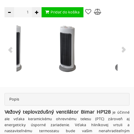
Pridať do košíka
Popis
Vežový teplovzdušný ventilátor Bimar HP128
je účinné
ale vďaka keramickému ohrevnému telesu (PTC) zároveň aj
energeticky úsporné zariadenie. Vďaka hliníkovej vrtuli a
nastaviteľnému termostatu bude vašim nenahraditeľným