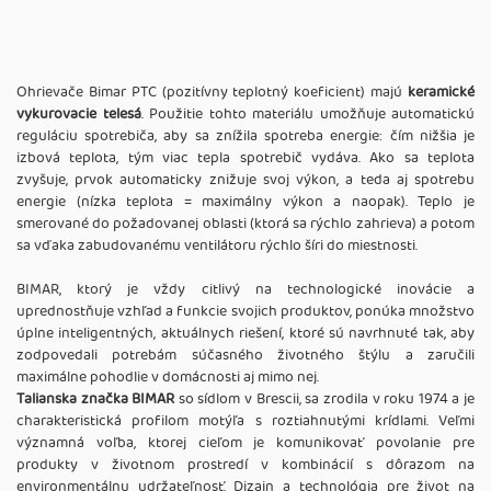
Ohrievače Bimar PTC (pozitívny teplotný koeficient) majú
keramické
vykurovacie telesá
. Použitie tohto materiálu umožňuje automatickú
reguláciu spotrebiča, aby sa znížila spotreba energie: čím nižšia je
izbová teplota, tým viac tepla spotrebič vydáva. Ako sa teplota
zvyšuje, prvok automaticky znižuje svoj výkon, a teda aj spotrebu
energie (nízka teplota = maximálny výkon a naopak). Teplo je
smerované do požadovanej oblasti (ktorá sa rýchlo zahrieva) a potom
sa vďaka zabudovanému ventilátoru rýchlo šíri do miestnosti.
BIMAR, ktorý je vždy citlivý na technologické inovácie a
uprednostňuje vzhľad a funkcie svojich produktov, ponúka množstvo
úplne inteligentných, aktuálnych riešení, ktoré sú navrhnuté tak, aby
zodpovedali potrebám súčasného životného štýlu a zaručili
maximálne pohodlie v domácnosti aj mimo nej.
Talianska značka BIMAR
so sídlom v Brescii, sa zrodila v roku 1974 a je
charakteristická profilom motýľa s roztiahnutými krídlami. Veľmi
významná voľba, ktorej cieľom je komunikovať povolanie pre
produkty v životnom prostredí v kombinácií s dôrazom na
environmentálnu udržateľnosť. Dizajn a technológia pre život na