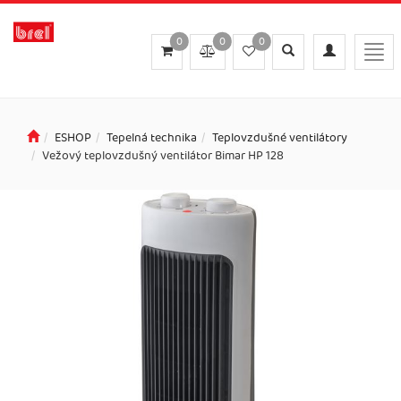
0
0
0
Toggle
Toggle
Togg
search
navigation
navi
ESHOP
Tepelná technika
Teplovzdušné ventilátory
Vežový teplovzdušný ventilátor Bimar HP 128