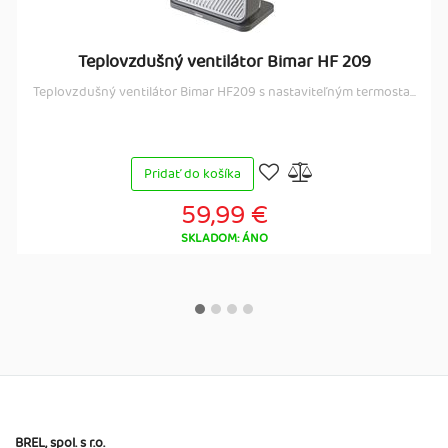
Teplovzdušný ventilátor Bimar HF 209
Teplovzdušný ventilátor Bimar HF209 s nastaviteľným termosta...
Pridať do košíka
59,99 €
SKLADOM: ÁNO
BREL, spol. s r.o.