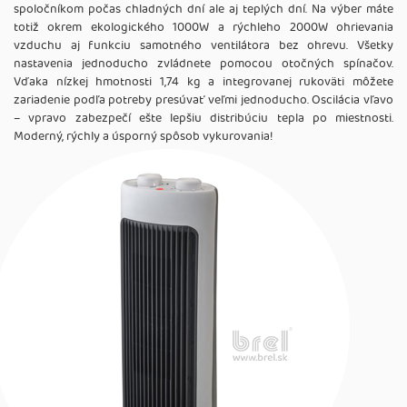
spoločníkom počas chladných dní ale aj teplých dní. Na výber máte
totiž okrem ekologického 1000W a rýchleho 2000W ohrievania
vzduchu aj funkciu samotného ventilátora bez ohrevu. Všetky
nastavenia jednoducho zvládnete pomocou otočných spínačov.
Vďaka nízkej hmotnosti 1,74 kg a integrovanej rukoväti môžete
zariadenie podľa potreby presúvať veľmi jednoducho. Oscilácia vľavo
– vpravo zabezpečí ešte lepšiu distribúciu tepla po miestnosti.
Moderný, rýchly a úsporný spôsob vykurovania!