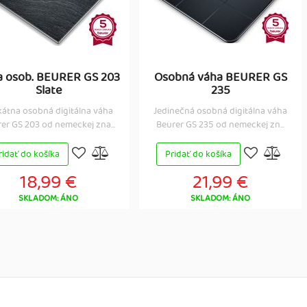
a osob. BEURER GS 203
Osobná váha BEURER GS
Slate
235
kátna osobná digitálna váha
Jedinečná osobná digitálna váha
er GS 203 od nemeckej zna...
Beurer GS 235 od nemeckej zn...
ridať do košíka
Pridať do košíka
18,99 €
21,99 €
SKLADOM: ÁNO
SKLADOM: ÁNO