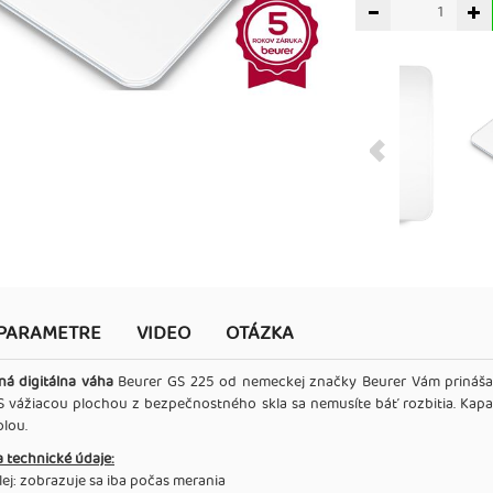
PARAMETRE
VIDEO
OTÁZKA
á digitálna váha
Beurer GS 225 od nemeckej značky Beurer Vám prináša krá
S vážiacou plochou z bezpečnostného skla sa nemusíte báť rozbitia. Kapa
lou.
a technické údaje:
lej: zobrazuje sa iba počas merania