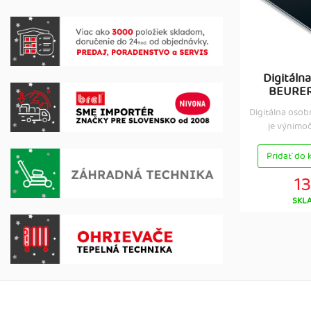
Digitáln
BEURER 
Digitálna osob
je výnimočn
Pridať do 
13
SKL