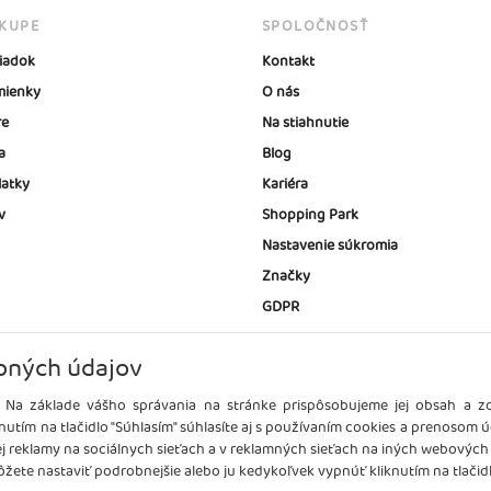
ÁKUPE
SPOLOČNOSŤ
iadok
Kontakt
ienky
O nás
re
Na stiahnutie
a
Blog
latky
Kariéra
v
Shopping Park
Nastavenie súkromia
Značky
GDPR
bných údajov
 Na základe vášho správania na stránke prispôsobujeme jej obsah a 
nutím na tlačidlo "Súhlasím" súhlasíte aj s používaním cookies a prenosom 
ej reklamy na sociálnych sieťach a v reklamných sieťach na iných webových
žete nastaviť podrobnejšie alebo ju kedykoľvek vypnúť kliknutím na tlačidl