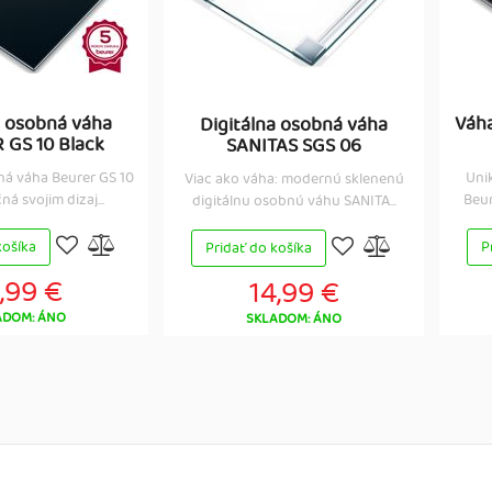
a osobná váha
Váh
Digitálna osobná váha
GS 10 Black
SANITAS SGS 06
ná váha Beurer GS 10
Uni
Viac ako váha: modernú sklenenú
á svojim dizaj...
Beur
digitálnu osobnú váhu SANITA...
košíka
P
Pridať do košíka
,99 €
14,99 €
ADOM: ÁNO
SKLADOM: ÁNO