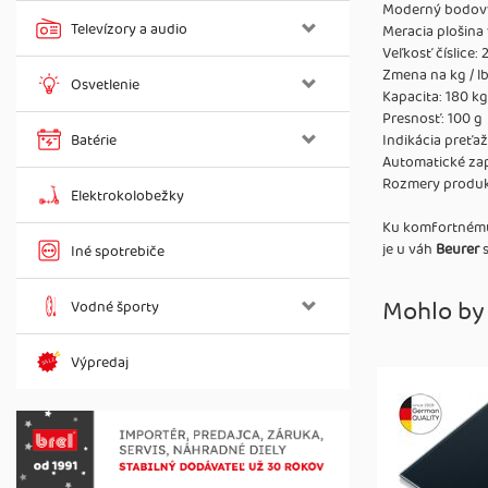
Moderný bodový
Televízory a audio
Meracia plošina
Veľkosť číslice:
Zmena na kg / lb 
Osvetlenie
Kapacita: 180 kg
Presnosť: 100 g
Batérie
Indikácia preťa
Automatické zap
Rozmery produkt
Elektrokolobežky
Ku komfortnému 
je u váh
Beurer
Iné spotrebiče
Mohlo by
Vodné športy
Výpredaj