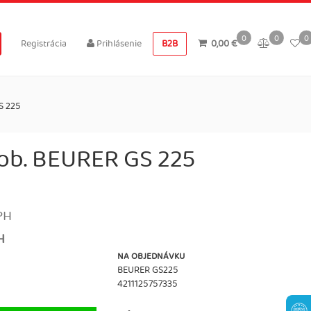
0
0
0
Registrácia
Prihlásenie
B2B
0,00 €
S 225
ob. BEURER GS 225
PH
H
NA OBJEDNÁVKU
BEURER GS225
4211125757335