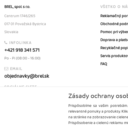
BREL, spol. s r.o.
VŠETKO O N
Centrum 1746/265
Reklamačný por
017 01 Považská Bystrica
Obchodné podm
Slovakia
Pomoc pri výbe
Doprava a platb
INFOLINKA
Recyklačné pop
+421 918 341 571
Servis produkto
Po - Pi (08:00 - 16:00)
FAQ
EMAIL
objednavky@brel.sk
SOCIÁLNE SIETE
Zásady ochrany oso
Prispôsobíme sa vašim potrebám.
relevantné ponuky a produkty. Klik
na stránke na zobrazovanie cielen
Prispôsobenie a cielenú reklamu mô