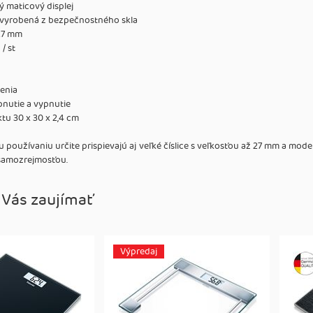
 maticový displej
 vyrobená z bezpečnostného skla
 27 mm
/ st
ženia
nutie a vypnutie
u 30 x 30 x 2,4 cm
používaniu určite prispievajú aj veľké číslice s veľkosťou až 27 mm a mode
samozrejmosťou.
 Vás zaujímať
Výpredaj