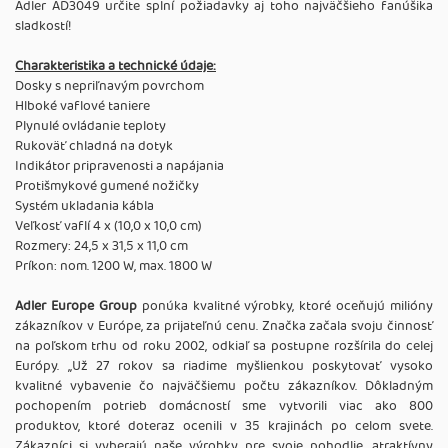
Adler AD3049 určite splní požiadavky aj toho najväčšieho fanúšika
sladkostí!
Charakteristika a technické údaje:
Dosky s nepriľnavým povrchom
Hlboké vaflové taniere
Plynulé ovládanie teploty
Rukoväť chladná na dotyk
Indikátor pripravenosti a napájania
Protišmykové gumené nožičky
Systém ukladania kábla
Veľkosť vaflí 4 x (10,0 x 10,0 cm)
Rozmery: 24,5 x 31,5 x 11,0 cm
Príkon: nom. 1200 W, max. 1800 W
Adler Europe Group
ponúka kvalitné výrobky, ktoré oceňujú milióny
zákazníkov v Európe, za prijateľnú cenu. Značka začala svoju činnosť
na poľskom trhu od roku 2002, odkiaľ sa postupne rozšírila do celej
Európy. ,,Už 27 rokov sa riadime myšlienkou poskytovať vysoko
kvalitné vybavenie čo najväčšiemu počtu zákazníkov. Dôkladným
pochopením potrieb domácností sme vytvorili viac ako 800
produktov, ktoré doteraz ocenili v 35 krajinách po celom svete.
Zákazníci si vyberajú naše výrobky pre svoje pohodlie, atraktívny