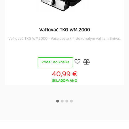
Vaflovač TKG WM 2000
Vaflovač TKG WM2000 - Vaša cesta k 4 dokonalým vafliam!Sníva...
Pridať do košíka
40,99 €
SKLADOM: ÁNO