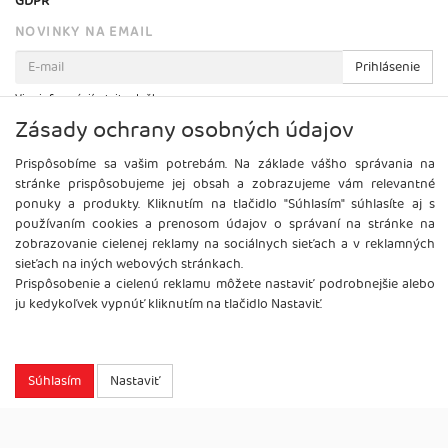
GDPR
NOVINKY NA EMAIL
Prihlásenie
Viac informácií o tejto službe
Zásady ochrany osobných údajov
Prispôsobíme sa vašim potrebám. Na základe vášho správania na
stránke prispôsobujeme jej obsah a zobrazujeme vám relevantné
ponuky a produkty. Kliknutím na tlačidlo "Súhlasím" súhlasíte aj s
používaním cookies a prenosom údajov o správaní na stránke na
zobrazovanie cielenej reklamy na sociálnych sieťach a v reklamných
sieťach na iných webových stránkach.
Prispôsobenie a cielenú reklamu môžete nastaviť podrobnejšie alebo
ju kedykoľvek vypnúť kliknutím na tlačidlo Nastaviť.
Copyright
2026 ©
Brel, s.r.o.
Všetky práva vyhradené.
Súhlasím
Nastaviť