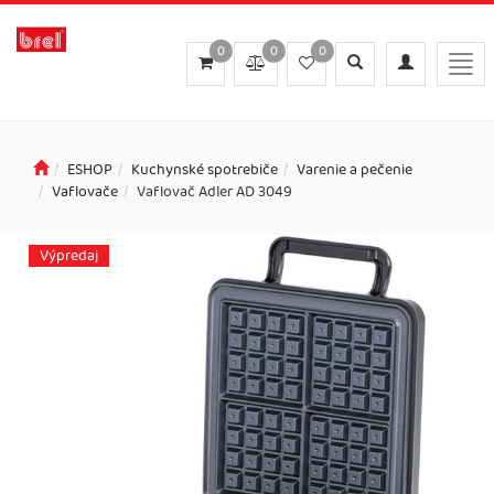
0
0
0
Toggle
Toggle
Togg
search
navigation
navi
ESHOP
Kuchynské spotrebiče
Varenie a pečenie
Vaflovače
Vaflovač Adler AD 3049
Výpredaj