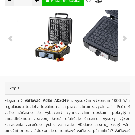
Pridať do košíka
Popis
Elegantný
vaflovač Adler AD3049
s vysokým výkonom 1800 W s
reguláciou teploty. Ideálne na prípravu chrumkavých vaflí. Pečie 4
vafle súčasne. Je vybavený vyhrievacími doskami pokrytými
antiadhéznou vrstvou, ktorá uľahčuje čistenie. Vysoký výkon
zariadenia zaručuje rýchle zahriatie. Hľadáte prístroj, ktorý vám
umožní pripraviť dokonale chrumkavé vafle za pár minút? Vaflovač