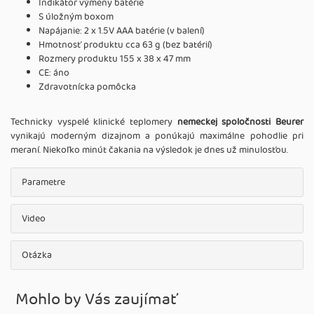
Indikátor výmeny batérie
S úložným boxom
Napájanie: 2 x 1.5V AAA batérie (v balení)
Hmotnosť produktu cca 63 g (bez batérií)
Rozmery produktu 155 x 38 x 47 mm
CE: áno
Zdravotnícka pomôcka
Technicky vyspelé klinické teplomery
nemeckej spoločnosti Beurer
vynikajú moderným dizajnom a ponúkajú maximálne pohodlie pri
meraní. Niekoľko minút čakania na výsledok je dnes už minulosťou.
Parametre
Video
Otázka
Mohlo by Vás zaujímať