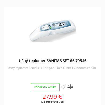
Ušný teplomer SANITAS SFT 65 795.15
Ušný teplomer Saniats SFT65 ponúka 6 funkcií v jednom zariad...
Pridať do košíka
27,99 €
NA OBJEDNÁVKU