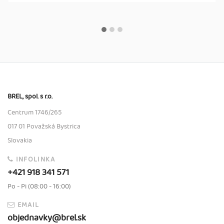
BREL, spol. s r.o.
Centrum 1746/265
017 01 Považská Bystrica
Slovakia
INFOLINKA
+421 918 341 571
Po - Pi (08:00 - 16:00)
EMAIL
objednavky@brel.sk