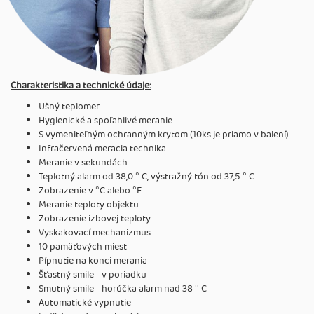
Charakteristika a technické údaje:
Ušný teplomer
Hygienické a spoľahlivé meranie
S vymeniteľným ochranným krytom (10ks je priamo v balení)
Infračervená meracia technika
Meranie v sekundách
Teplotný alarm od 38,0 ° C, výstražný tón od 37,5 ° C
Zobrazenie v °C alebo °F
Meranie teploty objektu
Zobrazenie izbovej teploty
Vyskakovací mechanizmus
10 pamäťových miest
Pípnutie na konci merania
Šťastný smile - v poriadku
Smutný smile - horúčka alarm nad 38 ° C
Automatické vypnutie