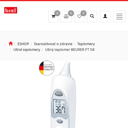
0
0
0
Toggle
Toggle
Togg
search
navigation
navi
ESHOP
Starostlivosť o zdravie
Teplomery
Ušné teplomery
Ušný teplomer BEURER FT 58