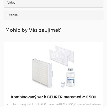
Video
Otázka
Mohlo by Vás zaujímať
Kombinovaný set k BEURER maremed MK 500
Kombinovaný set k BEURER maremed® MK500, 6 mesačné balenie