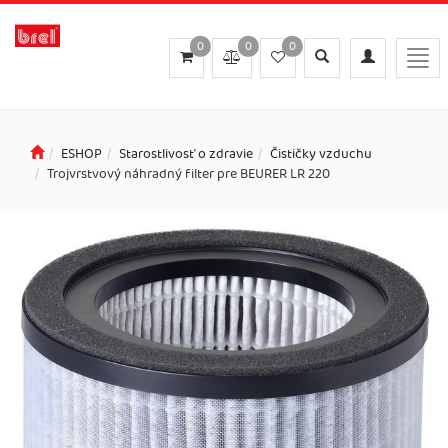
0
0
0
Toggle
Toggle
Togg
search
navigation
navi
ESHOP
Starostlivosť o zdravie
Čističky vzduchu
Trojvrstvový náhradný filter pre BEURER LR 220