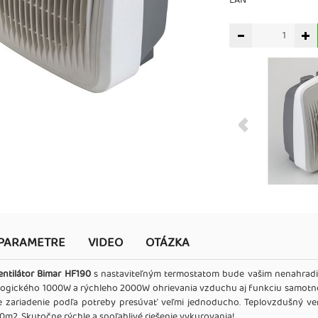
EAN
PARAMETRE
VIDEO
OTÁZKA
ntilátor Bimar HF190
s nastaviteľným termostatom bude vašim nenahradit
logického 1000W a rýchleho 2000W ohrievania vzduchu aj funkciu samotnéh
 zariadenie podľa potreby presúvať veľmi jednoducho. Teplovzdušný vent
0m2. Skutočne rýchle a spoľahlivé riešenie vykurovania!