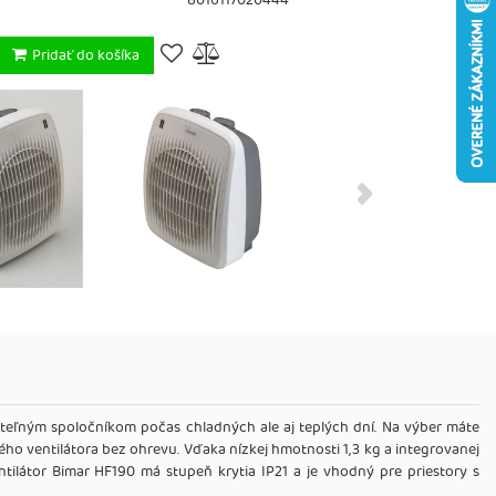
8016117020444
Pridať do košíka
eľným spoločníkom počas chladných ale aj teplých dní. Na výber máte
o ventilátora bez ohrevu. Vďaka nízkej hmotnosti 1,3 kg a integrovanej
ilátor Bimar HF190 má stupeň krytia IP21 a je vhodný pre priestory s