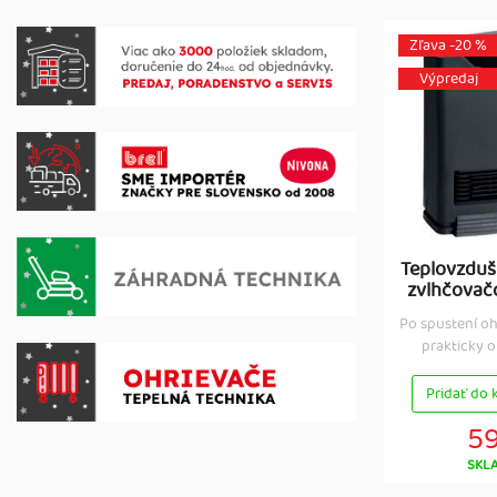
Zľava -20 %
Výpredaj
Teplovzduš
zvlhčovač
Po spustení o
prakticky o
Pridať do 
59
SKL