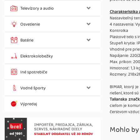
Televízory a audio
Charakteristika 
Nastaviteľný te
Osvetlenie
4 nastavenia: V
Kontrolka
Plastové telo s
Batérie
Stupeň krytia: I
Vhodné pre prie
Napájanie: 220/
Elektrokolobežky
Max. príkon: 20
Hmotnosť: 1,3 k
Iné spotrebiče
Rozmery: 218x
BIMAR, ktorý je
Vodné športy
riešení, ktoré 
Talianska znač
Výpredaj
cieľom je komun
čerstvom vzduch
Mohlo by