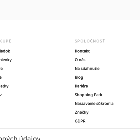
ÁKUPE
SPOLOČNOSŤ
iadok
Kontakt
ienky
O nás
re
Na stiahnutie
a
Blog
latky
Kariéra
v
Shopping Park
Nastavenie súkromia
Značky
GDPR
bných údajov