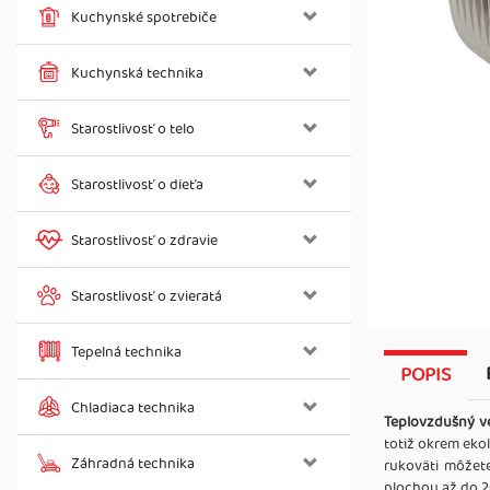
Kuchynské spotrebiče
Kuchynská technika
Starostlivosť o telo
Starostlivosť o dieťa
Starostlivosť o zdravie
Starostlivosť o zvieratá
Tepelná technika
POPIS
Chladiaca technika
Teplovzdušný ve
totiž okrem eko
Záhradná technika
rukoväti môžete
plochou až do 2