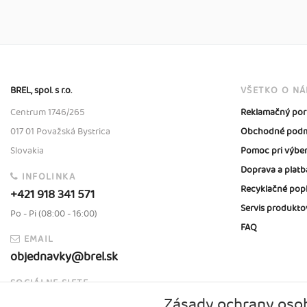
BREL, spol. s r.o.
VŠETKO O N
Centrum 1746/265
Reklamačný por
017 01 Považská Bystrica
Obchodné podm
Slovakia
Pomoc pri výbe
Doprava a platb
INFOLINKA
Recyklačné pop
+421 918 341 571
Servis produkto
Po - Pi (08:00 - 16:00)
FAQ
EMAIL
objednavky@brel.sk
SOCIÁLNE SIETE
Zásady ochrany oso