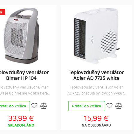
ia
plovzdušný ventilátor
Teplovzdušný ventilátor
Bimar HP 104
Adler AD 7725 white
lovzdušný ventilátor Bimar
Teplovzdušný ventilátor Adler
4 je účinné ale vďaka kera...
AD7725 pracuje pri dvoch vykur...
ridať do košíka
Pridať do košíka
33,99 €
15,99 €
SKLADOM: ÁNO
NA OBJEDNÁVKU