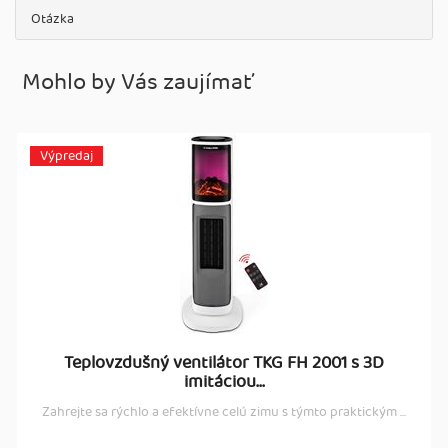
Otázka
Mohlo by Vás zaujímať
Výpredaj
Teplovzdušný ventilátor TKG FH 2001 s 3D
imitáciou...
Zahrejte sa rýchlo a efektívne celú zimu s týmto praktickým ...