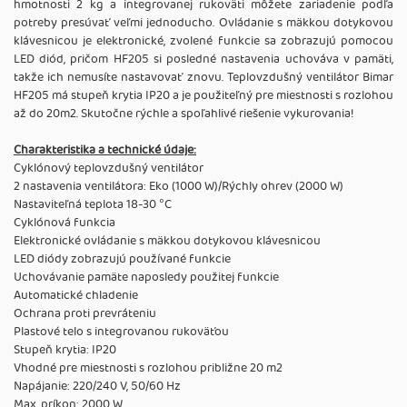
hmotnosti 2 kg a integrovanej rukoväti môžete zariadenie podľa
potreby presúvať veľmi jednoducho. Ovládanie s mäkkou dotykovou
klávesnicou je elektronické, zvolené funkcie sa zobrazujú pomocou
LED diód, pričom HF205 si posledné nastavenia uchováva v pamäti,
takže ich nemusíte nastavovať znovu. Teplovzdušný ventilátor Bimar
HF205 má stupeň krytia IP20 a je použiteľný pre miestnosti s rozlohou
až do 20m2. Skutočne rýchle a spoľahlivé riešenie vykurovania!
Charakteristika a technické údaje:
Cyklónový teplovzdušný ventilátor
2 nastavenia ventilátora: Eko (1000 W)/Rýchly ohrev (2000 W)
Nastaviteľná teplota 18-30 °C
Cyklónová funkcia
Elektronické ovládanie s mäkkou dotykovou klávesnicou
LED diódy zobrazujú používané funkcie
Uchovávanie pamäte naposledy použitej funkcie
Automatické chladenie
Ochrana proti prevráteniu
Plastové telo s integrovanou rukoväťou
Stupeň krytia: IP20
Vhodné pre miestnosti s rozlohou približne 20 m2
Napájanie: 220/240 V, 50/60 Hz
Max. príkon: 2000 W