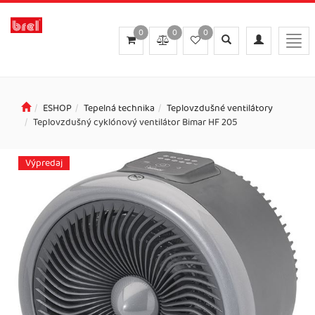
0
0
0
Toggle
Toggle
Togg
search
navigation
navi
ESHOP
Tepelná technika
Teplovzdušné ventilátory
Teplovzdušný cyklónový ventilátor Bimar HF 205
Výpredaj