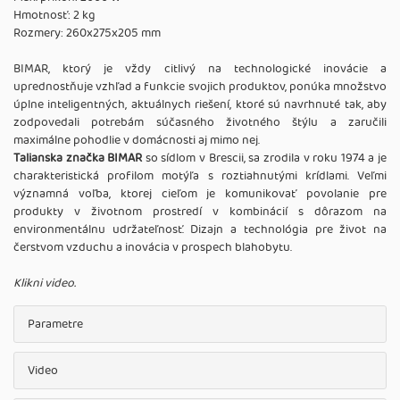
Hmotnosť: 2 kg
Rozmery: 260x275x205 mm
BIMAR, ktorý je vždy citlivý na technologické inovácie a
uprednostňuje vzhľad a funkcie svojich produktov, ponúka množstvo
úplne inteligentných, aktuálnych riešení, ktoré sú navrhnuté tak, aby
zodpovedali potrebám súčasného životného štýlu a zaručili
maximálne pohodlie v domácnosti aj mimo nej.
Talianska značka BIMAR
so sídlom v Brescii, sa zrodila v roku 1974 a je
charakteristická profilom motýľa s roztiahnutými krídlami. Veľmi
významná voľba, ktorej cieľom je komunikovať povolanie pre
produkty v životnom prostredí v kombinácií s dôrazom na
environmentálnu udržateľnosť. Dizajn a technológia pre život na
čerstvom vzduchu a inovácia v prospech blahobytu.
Klikni video.
Parametre
Video