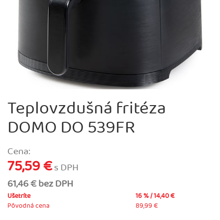
Teplovzdušná fritéza
DOMO DO 539FR
Cena:
75,59 €
s DPH
61,46 € bez DPH
Ušetríte
16 % / 14,40 €
Pôvodná cena
89,99 €