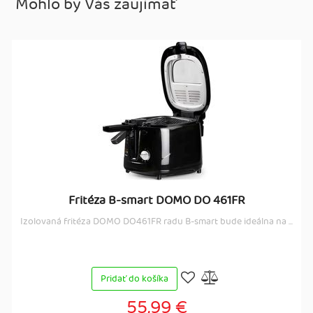
Mohlo by Vás zaujímať
Fritéza B-smart DOMO DO 461FR
Izolovaná fritéza DOMO DO461FR radu B-smart bude ideálna na ...
Pridať do košíka
55,99 €