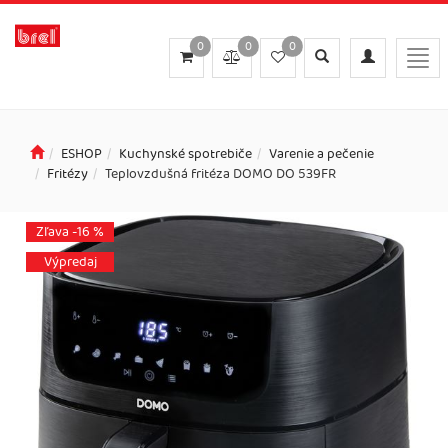
0
0
0
Toggle
Toggle
Togg
search
navigation
navi
ESHOP
Kuchynské spotrebiče
Varenie a pečenie
Fritézy
Teplovzdušná fritéza DOMO DO 539FR
Zľava -16 %
Výpredaj