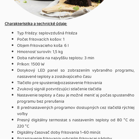
Charakteristika a technické údaje:
Typ fritézy: teplovzdušná fritéza
Počet fritovacích košov: 1
Objem fritovacieho koša: 6 l
Hmotnosť surovín: 1,5 kg
Doba nahriatia na najvyššiu teplotu: 3 min
Príkon: 1500 W
Dotykový LED panel so zobrazením vybraného programu,
nastavené teploty a zostávajúceho času
Tlačidlo pre spustenie/pozastavenie fritovania
Zvukový signál potvrdzujúci stlačenie tlačidla
Nastavenie teploty a času je možné meniť aj počas spusteného
programu bez prerušenia
8 prednastavených programov dostupných cez tlačidlá rýchlej
voľby
Presný digitálny termostat s nastavením teploty od 80 °C do
220 °C
Digitálny časovač doby fritovania 1–60 minút
Pozastavenie fritovania vybratím fritovacej nádoby