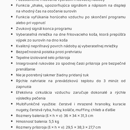
Funkcia ,,shake,, upozorňujúca signálom a nápisom na displeji
na vhodný čas na otočenie surovín
Funkcia vyfúkania horúceho vzduchu po skončení programu
alebo pri vypnutí
Zvukový signál konca programu
Vyberateľná mriežka na dne fritovacieho koša, ktorá prepúšťa
výpek zo surovín na dno koša
Kvalitný nepriľnavý povrch nádoby aj vyberateľnej mriežky
Bezpečnostná poistka proti prehriatiu
Tepelne izolované telo prístroja
Integrované rukoväte zo spodnej časti prístroja pre bezpečné
prenášanie
Nie je potrebný takmer žiadny pridaný tuk
Rýchle nahriatie na prevádzkovú teplotu do 3 minút od
zapnutia
Efektívna cirkulácia vzduchu zaručuje dokonalé a rýchle
výsledky pečenia
Multifunkčné využitie: čerstvé i mrazené hranolky, kuracie
nugety, čerstvá ryba, huby, koláče, muffiny, chlieb a ďalšie
Rozmery balenia (š × h × v): 36 × 34 × 31,3 cm
Hmotnosť balenia: 5,5 kg
Rozmery prístroja (š × h × v): 29,5 × 38,3 × 27,7 cm