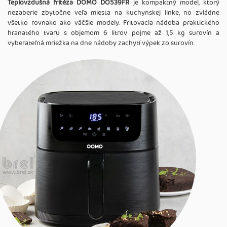
Teplovzdušná fritéza DOMO DO539FR
je kompaktný model, ktorý
nezaberie zbytočne veľa miesta na kuchynskej linke, no zvládne
všetko rovnako ako väčšie modely. Fritovacia nádoba praktického
hranatého tvaru s objemom 6 litrov pojme až 1,5 kg surovín a
vyberateľná mriežka na dne nádoby zachytí výpek zo surovín.