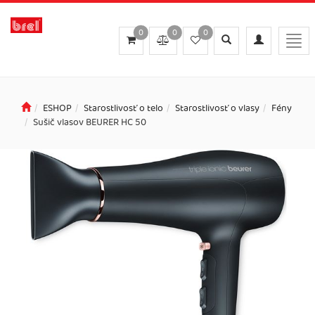
0
0
0
Toggle
Toggle
Togg
search
navigation
navi
ESHOP
Starostlivosť o telo
Starostlivosť o vlasy
Fény
Sušič vlasov BEURER HC 50