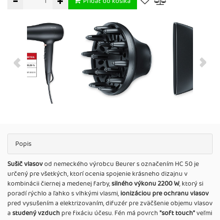
Pridať do košíka
Popis
Sušič vlasov
od nemeckého výrobcu Beurer s označením HC 50 je
určený pre všetkých, ktorí ocenia spojenie krásneho dizajnu v
kombinácii čiernej a medenej farby,
silného výkonu 2200 W
, ktorý si
poradí rýchlo a ľahko s vlhkými vlasmi,
ionizáciou pre ochranu vlasov
pred vysušením a elektrizovaním, difuzér pre zväčšenie objemu vlasov
a
studený vzduch
pre fixáciu účesu. Fén má povrch
"soft touch"
veľmi