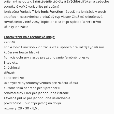
príjemný na dotyk.
3 nastavenia teploty a 2 rýchlosti
fúkania vzduchu
ponúkajú veľkú variabilitu pri sušení.
Ionizačná funkcia
Triple Ionic Function
- špeciálna ionizácia v troch
stupňoch, nastaviteľná pre každý typ vlasov. Či už máte kučeravé,
rovné alebo vlnité vlasy, Triple Ionic sa im prispôsobí a zefektívni
účinky ionizácie.
Charakteristika a technické údaje:
2200 W
Triple Ionic Function - ionizácia v 3 stupňoch pre každý typ vlasov:
kučeravé, husté, hladké
funkcia ochrany vlasov pre zachovanie farebného lesku
3 teploty,
2 rýchlosti
difuzér,
koncentrátor,
uzamykateľný studený vzduch pre fixáciu účesu
automatická ochrana proti prehriatiu
odnímateľný filter pre jednoduché čistenie
závesné pútko pre jednoduché uskladnenie
povrch "soft touch" príjemný na dotyk
rozmery: 28 x 30 x 8,6 cm