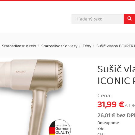
Starostlivosť o telo
Starostlivosť o vlasy
Fény
Sušič vlasov BEURER
Sušič v
ICONIC
Cena:
31,99 €
s D
26,01 € bez D
Dostupnosť
Kód