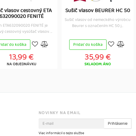
ič vlasov cestovný ETA
Sušič vlasov BEURER HC 50
632090020 FENITÉ
Sušič vlasov od nemeckého výrobcu
n ETA632090020 FENITÉ je
Beurer s označením HC 50 j...
vý cestovný vysúšač vlasov. ...
ridať do košíka
Pridať do košíka
13,99 €
35,99 €
NA OBJEDNÁVKU
SKLADOM: ÁNO
NOVINKY NA EMAIL
Prihlásenie
Viac informácií o tejto službe