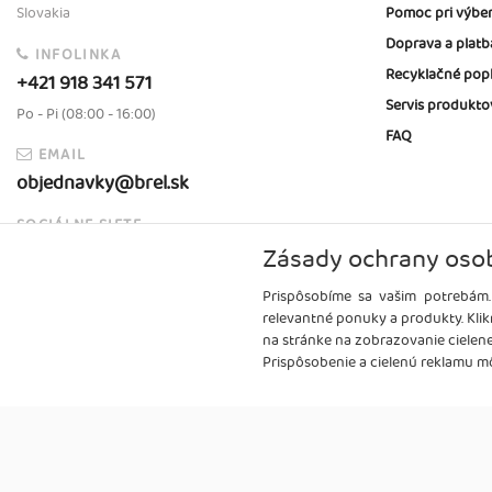
Slovakia
Pomoc pri výbe
Doprava a platb
INFOLINKA
Recyklačné pop
+421 918 341 571
Servis produkto
Po - Pi (08:00 - 16:00)
FAQ
EMAIL
objednavky@brel.sk
SOCIÁLNE SIETE
Zásady ochrany oso
Prispôsobíme sa vašim potrebám.
relevantné ponuky a produkty. Klik
na stránke na zobrazovanie cielen
Prispôsobenie a cielenú reklamu mô
Copyright
2026 ©
Brel, s.r.o.
Všetky práva vyhradené.