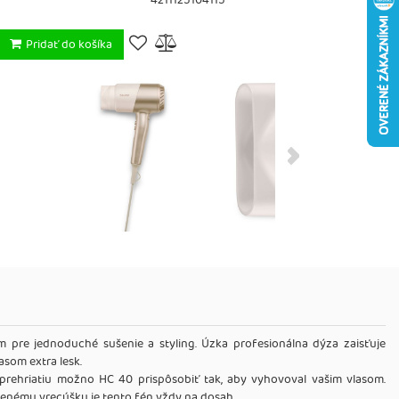
4211125104115
Pridať do košíka
pre jednoduché sušenie a styling. Úzka profesionálna dýza zaisťuje
asom extra lesk.
prehriatiu možno HC 40 prispôsobiť tak, aby vyhovoval vašim vlasom.
lenému vrecúšku je tento fén vždy na dosah.