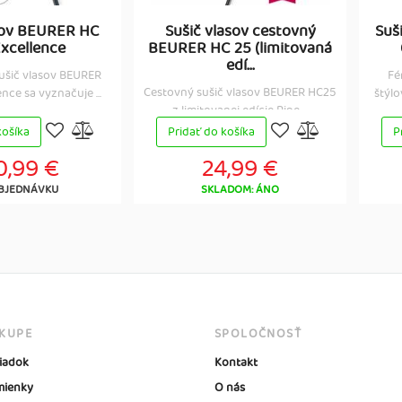
sov BEURER HC
Sušič vlasov cestovný
Suš
Excellence
BEURER HC 25 (limitovaná
edí...
šič vlasov BEURER
Fé
Cestovný sušič vlasov BEURER HC25
nce sa vyznačuje ...
štýlo
z limitovanej edície Ripe ...
košíka
Pridať do košíka
P
0,99 €
24,99 €
BJEDNÁVKU
SKLADOM: ÁNO
ÁKUPE
SPOLOČNOSŤ
iadok
Kontakt
ienky
O nás