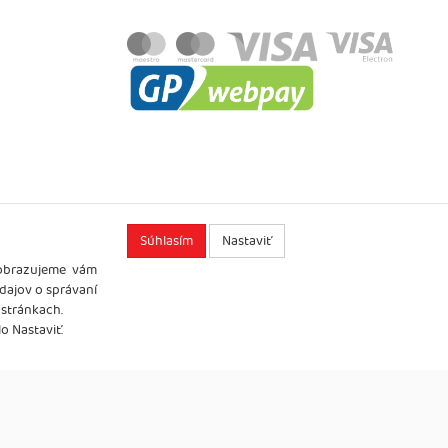
Súhlasím
Nastaviť
zobrazujeme vám
údajov o správaní
 stránkach.
o Nastaviť.