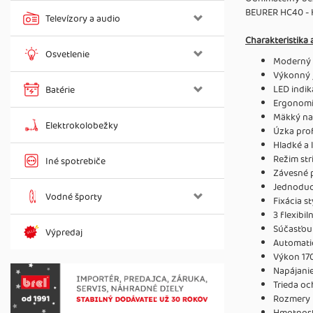
BEURER HC40 - 
Televízory a audio
Charakteristika 
Osvetlenie
Moderný 
Výkonný 
LED indi
Batérie
Ergonomi
Mäkký na
Elektrokolobežky
Úzka pro
Hladké a 
Režim str
Iné spotrebiče
Závesné 
Jednoduc
Vodné športy
Fixácia 
3 flexibil
Súčasťou 
Výpredaj
Automatic
Výkon 17
Napájanie
Trieda oc
Rozmery p