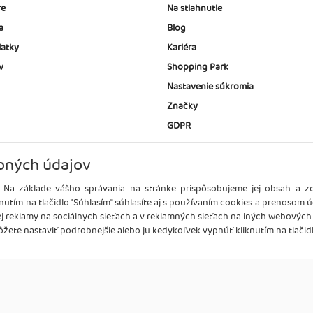
re
Na stiahnutie
a
Blog
latky
Kariéra
v
Shopping Park
Nastavenie súkromia
Značky
GDPR
bných údajov
 Na základe vášho správania na stránke prispôsobujeme jej obsah a 
nutím na tlačidlo "Súhlasím" súhlasíte aj s používaním cookies a prenosom 
ej reklamy na sociálnych sieťach a v reklamných sieťach na iných webových
žete nastaviť podrobnejšie alebo ju kedykoľvek vypnúť kliknutím na tlačidl