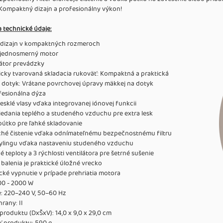
Kompaktný dizajn a profesionálny výkon!
a technické údaje:
dizajn v kompaktných rozmeroch
jednosmerný motor
kátor prevádzky
cky tvarovaná skladacia rukoväť: Kompaktná a praktická
 dotyk: Vrátane povrchovej úpravy mäkkej na dotyk
fesionálna dýza
lesklé vlasy vďaka integrovanej iónovej funkcii
iedania teplého a studeného vzduchu pre extra lesk
pútko pre ľahké skladovanie
hé čistenie vďaka odnímateľnému bezpečnostnému filtru
stylingu vďaka nastaveniu studeného vzduchu
né teploty a 3 rýchlosti ventilátora pre šetrné sušenie
balenia je praktické úložné vrecko
ké vypnutie v prípade prehriatia motora
00 - 2000 W
: 220–240 V, 50–60 Hz
hrany: II
roduktu (DxŠxV): 14,0 x 9,0 x 29,0 cm