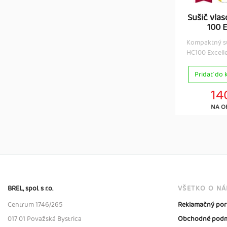
Sušič vla
100 
Kompaktný su
HC100 Excelle
Pridať do 
14
NA O
BREL, spol. s r.o.
VŠETKO O N
Centrum 1746/265
Reklamačný por
017 01 Považská Bystrica
Obchodné podm