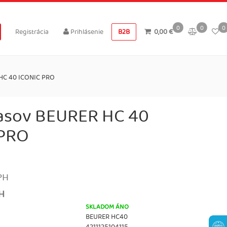
0
0
0
Registrácia
Prihlásenie
B2B
0,00 €
 HC 40 ICONIC PRO
lasov BEURER HC 40
 PRO
PH
PH
SKLADOM ÁNO
BEURER HC40