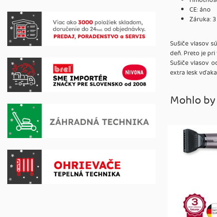
Hmotnosť
CE: áno
Záruka: 3
Sušiče vlasov s
deň. Preto je pr
Sušiče vlasov 
extra lesk vďaka
Mohlo by