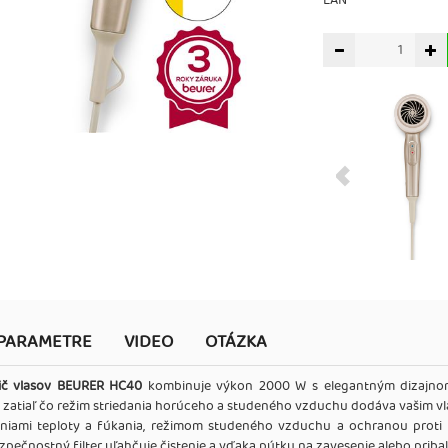
EAN
PARAMETRE
VIDEO
OTÁZKA
ič vlasov BEURER HC40
kombinuje výkon 2000 W s elegantným dizajnom 
g, zatiaľ čo režim striedania horúceho a studeného vzduchu dodáva vašim vl
eniami teploty a fúkania, režimom studeného vzduchu a ochranou proti 
pečnostný filter uľahčuje čistenie a vďaka pútku na zavesenie alebo priba