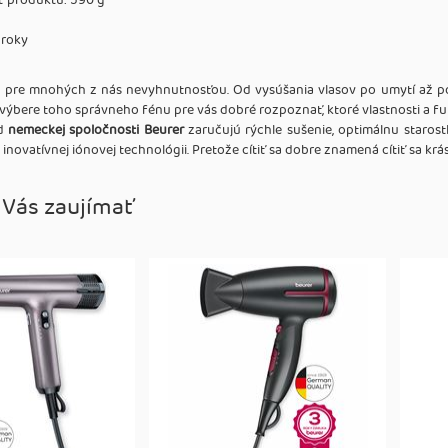
 produktu: 590 g
 roky
ú pre mnohých z nás nevyhnutnosťou. Od vysúšania vlasov po umytí až p
i výbere toho správneho fénu pre vás dobré rozpoznať, ktoré vlastnosti a f
od
nemeckej spoločnosti Beurer
zaručujú rýchle sušenie, optimálnu starostl
 inovatívnej iónovej technológii. Pretože cítiť sa dobre znamená cítiť sa krá
 Vás zaujímať