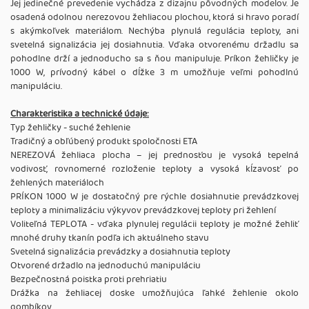
Jej jedinečné prevedenie vychádza z dizajnu pôvodných modelov. Je
osadená odolnou nerezovou žehliacou plochou, ktorá si hravo poradí
s akýmkoľvek materiálom. Nechýba plynulá regulácia teploty, ani
svetelná signalizácia jej dosiahnutia. Vďaka otvorenému držadlu sa
pohodlne drží a jednoducho sa s ňou manipuluje. Príkon žehličky je
1000 W, prívodný kábel o dĺžke 3 m umožňuje veľmi pohodlnú
manipuláciu.
Charakteristika a technické údaje:
Typ žehličky - suché žehlenie
Tradičný a obľúbený produkt spoločnosti ETA
NEREZOVÁ žehliaca plocha – jej prednosťou je vysoká tepelná
vodivosť, rovnomerné rozloženie teploty a vysoká kĺzavosť po
žehlených materiáloch
PRÍKON 1000 W je dostatočný pre rýchle dosiahnutie prevádzkovej
teploty a minimalizáciu výkyvov prevádzkovej teploty pri žehlení
Voliteľná TEPLOTA - vďaka plynulej regulácii teploty je možné žehliť
mnohé druhy tkanín podľa ich aktuálneho stavu
Svetelná signalizácia prevádzky a dosiahnutia teploty
Otvorené držadlo na jednoduchú manipuláciu
Bezpečnostná poistka proti prehriatiu
Drážka na žehliacej doske umožňujúca ľahké žehlenie okolo
gombíkov