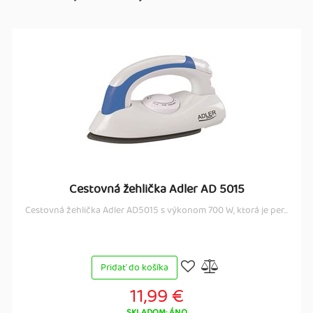
Cestovná žehlička Adler AD 5015
Cestovná žehlička Adler AD5015 s výkonom 700 W, ktorá je per...
Pridať do košíka
11,99 €
SKLADOM: ÁNO