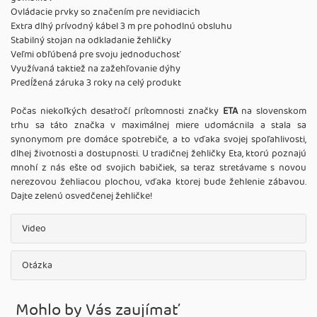
Ovládacie prvky so značením pre nevidiacich
Extra dlhý prívodný kábel 3 m pre pohodlnú obsluhu
Stabilný stojan na odkladanie žehličky
Veľmi obľúbená pre svoju jednoduchosť
Využívaná taktiež na zažehľovanie dýhy
Predĺžená záruka 3 roky na celý produkt
Počas niekoľkých desaťročí prítomnosti značky
ETA
na slovenskom
trhu sa táto značka v maximálnej miere udomácnila a stala sa
synonymom pre domáce spotrebiče, a to vďaka svojej spoľahlivosti,
dlhej životnosti a dostupnosti. U tradičnej žehličky Eta, ktorú poznajú
mnohí z nás ešte od svojich babičiek, sa teraz stretávame s novou
nerezovou žehliacou plochou, vďaka ktorej bude žehlenie zábavou.
Dajte zelenú osvedčenej žehličke!
Video
Otázka
Mohlo by Vás zaujímať