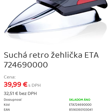
Suchá retro žehlička ETA
724690000
Cena:
39,99 €
s DPH
32,51 € bez DPH
Dostupnosť
SKLADOM ÁNO
Kód
ETA724690000
EAN
8590393103041