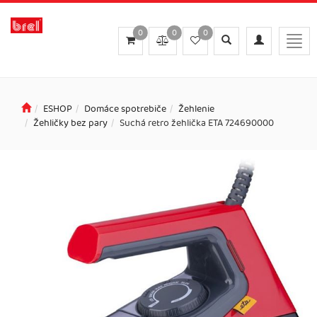
0
0
0
Toggle
Toggle
Togg
search
navigation
navig
ESHOP
Domáce spotrebiče
Žehlenie
Žehličky bez pary
Suchá retro žehlička ETA 724690000