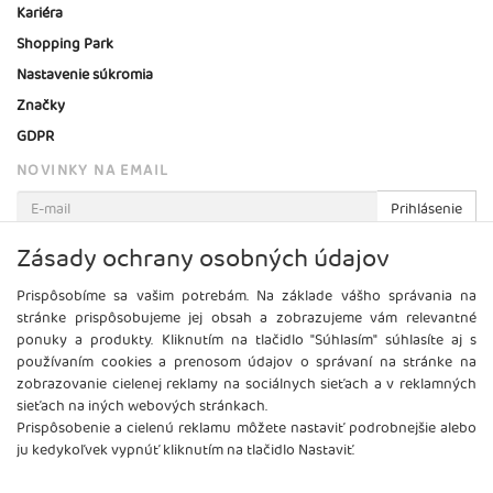
Kariéra
Shopping Park
Nastavenie súkromia
Značky
GDPR
NOVINKY NA EMAIL
Prihlásenie
Viac informácií o tejto službe
Zásady ochrany osobných údajov
Prispôsobíme sa vašim potrebám. Na základe vášho správania na
stránke prispôsobujeme jej obsah a zobrazujeme vám relevantné
ponuky a produkty. Kliknutím na tlačidlo "Súhlasím" súhlasíte aj s
používaním cookies a prenosom údajov o správaní na stránke na
zobrazovanie cielenej reklamy na sociálnych sieťach a v reklamných
sieťach na iných webových stránkach.
Prispôsobenie a cielenú reklamu môžete nastaviť podrobnejšie alebo
ju kedykoľvek vypnúť kliknutím na tlačidlo Nastaviť.