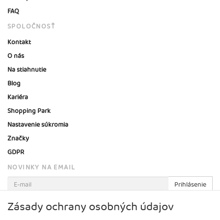
FAQ
SPOLOČNOSŤ
Kontakt
O nás
Na stiahnutie
Blog
Kariéra
Shopping Park
Nastavenie súkromia
Značky
GDPR
NOVINKY NA EMAIL
Prihlásenie
Viac informácií o tejto službe
Zásady ochrany osobných údajov