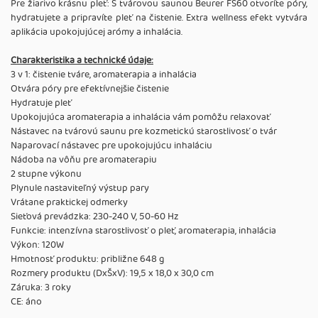
Pre žiarivo krásnu pleť: S tvárovou saunou Beurer FS60 otvoríte póry,
hydratujete a pripravíte pleť na čistenie. Extra wellness efekt vytvára
aplikácia upokojujúcej arómy a inhalácia.
Charakteristika a technické údaje:
3 v 1: čistenie tváre, aromaterapia a inhalácia
Otvára póry pre efektívnejšie čistenie
Hydratuje pleť
Upokojujúca aromaterapia a inhalácia vám pomôžu relaxovať
Nástavec na tvárovú saunu pre kozmetickú starostlivosť o tvár
Naparovací nástavec pre upokojujúcu inhaláciu
Nádoba na vôňu pre aromaterapiu
2 stupne výkonu
Plynule nastaviteľný výstup pary
Vrátane praktickej odmerky
Sieťová prevádzka: 230-240 V, 50-60 Hz
Funkcie: intenzívna starostlivosť o pleť, aromaterapia, inhalácia
Výkon: 120W
Hmotnosť produktu: približne 648 g
Rozmery produktu (DxŠxV): 19,5 x 18,0 x 30,0 cm
Záruka: 3 roky
CE: áno