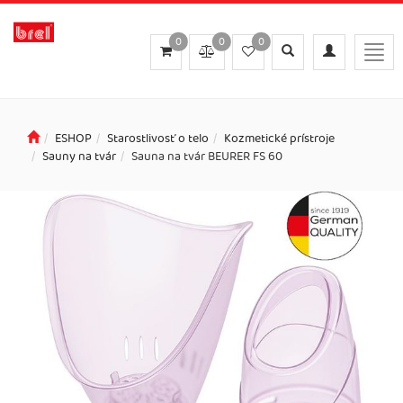
0
0
0
Toggle
Toggle
Togg
search
navigation
navig
ESHOP
Starostlivosť o telo
Kozmetické prístroje
Sauny na tvár
Sauna na tvár BEURER FS 60