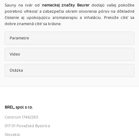
Sauny na tvár od
nemeckej značky Beurer
dodajú vašej pokožke
potrebnú vlhkosť a zabezpečia okrem otvorenia pórov na dôkladné
čistenie aj upokojujúcu aromaterapiu a inhaláciu. Pretože cítiť sa
dobre znamená cítiť sa krásne.
Parametre
Video
Otázka
BREL, spol. s r.o.
Centrum 1746/265
017 01 Považská Bystrica
Slovakia