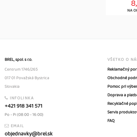
8
NA O
BREL, spol. s r.o.
VŠETKO O N
Centrum 1746/265
Reklamačný por
017 01 Považská Bystrica
Obchodné podm
Slovakia
Pomoc pri výbe
Doprava a platb
INFOLINKA
Recyklačné pop
+421 918 341 571
Servis produkto
Po - Pi (08:00 - 16:00)
FAQ
EMAIL
objednavky@brel.sk