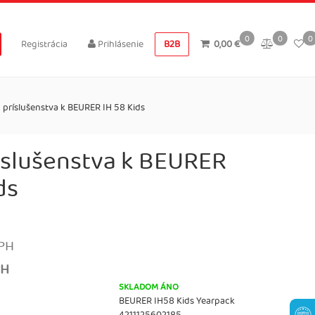
0
0
0
Registrácia
Prihlásenie
B2B
0,00 €
 príslušenstva k BEURER IH 58 Kids
íslušenstva k BEURER
ds
PH
PH
SKLADOM ÁNO
BEURER IH58 Kids Yearpack