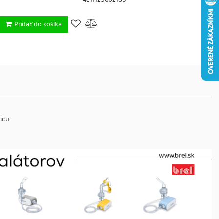
4211125602185
Pridať do košíka
icu.