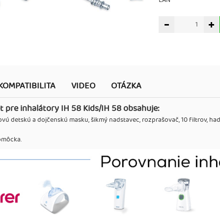
EAN
KOMPATIBILITA
VIDEO
OTÁZKA
 pre inhalátory IH 58 Kids/IH 58 obsahuje:
ovú detskú a dojčenskú masku, šikmý nadstavec, rozprašovač, 10 filtrov, had
omôcka.