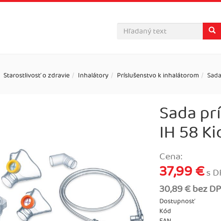
Starostlivosť o zdravie
Inhalátory
Príslušenstvo k inhalátorom
Sada
Sada pr
IH 58 Ki
Cena:
37,99 €
s D
30,89 € bez D
Dostupnosť
Kód