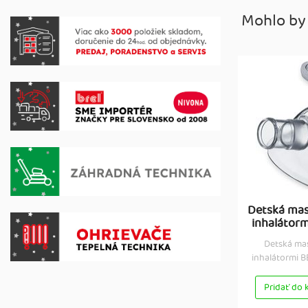
Mohlo by
Detská mas
inhalátorm
Detská mas
inhalátormi BE
Pridať do 