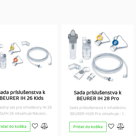
ada príslušenstva k
Sada príslušenstva k
BEURER IH 26 Kids
BEURER IH 28 Pro
adný set pre inhalátory IH 26
Sada príslušenstva k inhalátoru
ds/IH 26 obsahuje:Náusto...
BEURER IH28 Pro obsahuje:- 1...
ridať do košíka
Pridať do košíka