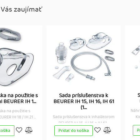
 Vás zaujímať
S
ka na použitie s
Sada príslušenstva k
i BEURER IH 1...
BEURER IH 15, IH 16, IH 61
(1...
Náhr
ka na použitie s
Sada príslušenstva k inhalátorom
Ki
URER IH 18 / IH 21 ...
BEURER IH 15, IH 16 a IH 61...
P
košíka
Pridať do košíka