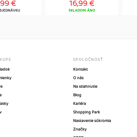
,99 €
16,99 €
BJEDNÁVKU
SKLADOM: ÁNO
ÁKUPE
SPOLOČNOSŤ
iadok
Kontakt
ienky
O nás
re
Na stiahnutie
a
Blog
latky
Kariéra
v
Shopping Park
Nastavenie súkromia
Značky