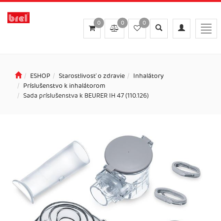
0
0
0
Toggle
Toggle
Togg
search
navigation
navi
ESHOP
Starostlivosť o zdravie
Inhalátory
Príslušenstvo k inhalátorom
Sada príslušenstva k BEURER IH 47 (110.126)