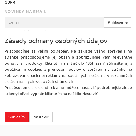
GDPR
NOVINKY NA EMAIL
Prihlásenie
Viac informácií o tejto službe
Zásady ochrany osobných údajov
Prispôsobíme sa vašim potrebám. Na základe vášho správania na
stránke prispôsobujeme jej obsah a zobrazujeme vám relevantné
ponuky a produkty. Kliknutím na tlačidlo "Súhlasím" súhlasíte aj s
používaním cookies a prenosom údajov o správaní na stránke na
zobrazovanie cielenej reklamy na sociálnych sieťach a v reklamných
sieťach na iných webových stránkach.
Prispôsobenie a cielenú reklamu môžete nastaviť podrobnejšie alebo
ju kedykoľvek vypnúť kliknutím na tlačidlo Nastaviť.
Copyright
2026 ©
Brel, s.r.o.
Všetky práva vyhradené.
Súhlasím
Nastaviť