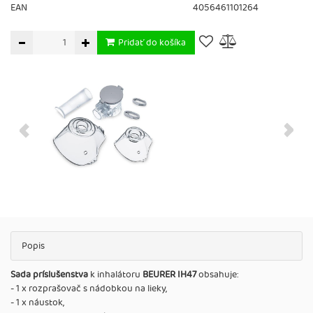
EAN
4056461101264
Pridať do košíka
Popis
Sada príslušenstva
k inhalátoru
BEURER IH47
obsahuje:
- 1 x rozprašovač s nádobkou na lieky,
- 1 x náustok,