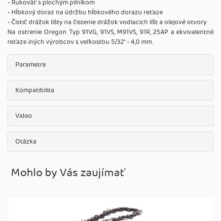
- Rukoväť s plochým pilníkom
- Hĺbkový doraz na údržbu hĺbkového dorazu reťaze
- Čistič drážok lišty na čistenie drážok vodiacich líšt a olejové otvory
Na ostrenie Oregon Typ 91VG, 91VS, M91VS, 91R, 25AP a ekvivalentné
reťaze iných výrobcov s veľkosťou 5/32" - 4,0 mm.
Parametre
Kompatibilita
Video
Otázka
Mohlo by Vás zaujímať