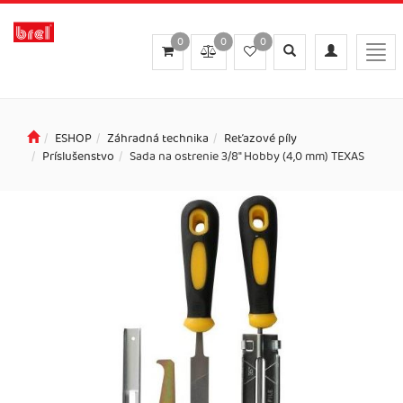
0
0
0
Toggle
Toggle
Togg
search
navigation
navi
ESHOP
Záhradná technika
Reťazové píly
Príslušenstvo
Sada na ostrenie 3/8" Hobby (4,0 mm) TEXAS