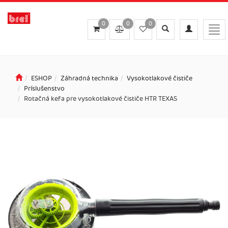
0
0
0
Toggle
Toggle
Togg
search
navigation
navi
ESHOP
Záhradná technika
Vysokotlakové čističe
Príslušenstvo
Rotačná kefa pre vysokotlakové čističe HTR TEXAS