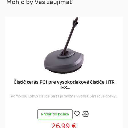
Mohlo by Vás zaujímať
Čistič terás PC1 pre vysokotlakové čističe HTR
TEX...
Pomocou tohto čističa terás je možné vyčistiť terasové dosky...
Pridať do košíka
26,99 €