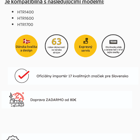
Je kompatibilná s nasledujúcimi modelmi:
HTR1400
HTR1600
HTR1700