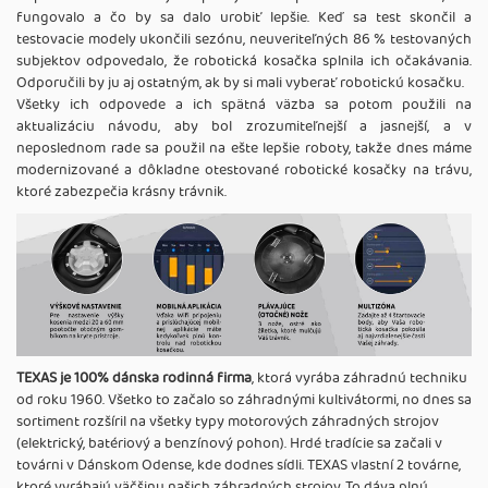
fungovalo a čo by sa dalo urobiť lepšie. Keď sa test skončil a
testovacie modely ukončili sezónu, neuveriteľných 86 % testovaných
subjektov odpovedalo, že robotická kosačka splnila ich očakávania.
Odporučili by ju aj ostatným, ak by si mali vyberať robotickú kosačku.
Všetky ich odpovede a ich spätná väzba sa potom použili na
aktualizáciu návodu, aby bol zrozumiteľnejší a jasnejší, a v
neposlednom rade sa použil na ešte lepšie roboty, takže dnes máme
modernizované a dôkladne otestované robotické kosačky na trávu,
ktoré zabezpečia krásny trávnik.
TEXAS je 100% dánska rodinná firma
, ktorá vyrába záhradnú techniku
od roku 1960. Všetko to začalo so záhradnými kultivátormi, no dnes sa
sortiment rozšíril na všetky typy motorových záhradných strojov
(elektrický, batériový a benzínový pohon). Hrdé tradície sa začali v
továrni v Dánskom Odense, kde dodnes sídli. TEXAS vlastní 2 továrne,
ktoré vyrábajú väčšinu našich záhradných strojov. To dáva plnú