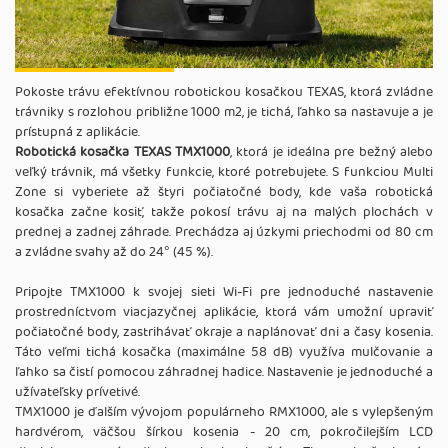
Pokoste trávu efektívnou robotickou kosačkou TEXAS, ktorá zvládne
trávniky s rozlohou približne 1000 m2, je tichá, ľahko sa nastavuje a je
prístupná z aplikácie.
Robotická kosačka TEXAS TMX1000
, ktorá je ideálna pre bežný alebo
veľký trávnik, má všetky funkcie, ktoré potrebujete. S funkciou Multi
Zone si vyberiete až štyri počiatočné body, kde vaša robotická
kosačka začne kosiť, takže pokosí trávu aj na malých plochách v
prednej a zadnej záhrade. Prechádza aj úzkymi priechodmi od 80 cm
a zvládne svahy až do 24° (45 %).
Pripojte TMX1000 k svojej sieti Wi-Fi pre jednoduché nastavenie
prostredníctvom viacjazyčnej aplikácie, ktorá vám umožní upraviť
počiatočné body, zastrihávať okraje a naplánovať dni a časy kosenia.
Táto veľmi tichá kosačka (maximálne 58 dB) využíva mulčovanie a
ľahko sa čistí pomocou záhradnej hadice. Nastavenie je jednoduché a
užívateľsky prívetivé.
TMX1000 je ďalším vývojom populárneho RMX1000, ale s vylepšeným
hardvérom, väčšou šírkou kosenia - 20 cm, pokročilejším LCD