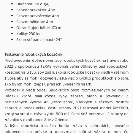
Hlučnosť: 58 dB(A)
Senzor prekážok: Áno
Senzor prevrátenia: Áno
Senzor náklonu: Áno
Ohraničujúci kábel: 170 m
Kolíky: 230 ks
Sklon stúpania (max) : 24°
Testovanie robotických kosačiek
Pred uvedením úplne novej rady robotických kosačiek na trávu v roku
2022 v spoločnosti TEXAS vykonali veľmi dôkladný test robotických
kosačiek na trávu, aby zistili, ako si robotické kosačky viedli v reálnom
živote, aby sa mohli dozvedieť ešte viac o týchto produktoch a o tom,
ako by ich mohli zlepšiť pred ich uvedením na trh.
Požiadali o väčší počet testovacích osôb rozmiestnených po celom
Dánsku, ktoré mali rôzne typy záhrad, plôch a trávnikov. Z
prihlásených vybrali 46 ,,testovačov‘‘, všetkých s rôznymi druhmi
záhrad, a počas veľkej časti sezóny 2021 testovali model RMX600,
ktorý sa stará o trávniky do 500 m2. Sami tiež otestovali 3 roboty na
trávniku v okolí kancelárie v Odense.
A kým robotická kosačka kosila trávu v záhradách, neustále
odpovedali na otázky a poskytovali spätnú väzbu o tom, čo