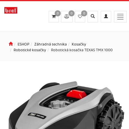
0
0
0
Toggle
Toggle
Togg
search
navigation
navi
ESHOP
Záhradná technika
Kosačky
Robotické kosačky
Robotická kosačka TEXAS TMX 1000