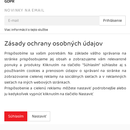
GDPR
NOVINKY NA EMAIL
Prihlásenie
Viac informácií o tejto službe
Zásady ochrany osobných údajov
Prispôsobíme sa vašim potrebám. Na základe vášho správania na
stránke prispôsobujeme jej obsah a zobrazujeme vám relevantné
ponuky a produkty. Kliknutím na tlačidlo "Súhlasím" súhlasíte aj s
používaním cookies a prenosom údajov o správaní na stránke na
zobrazovanie cielenej reklamy na sociálnych sieťach a v reklamných
sieťach na iných webových stránkach.
Prispôsobenie a cielenú reklamu môžete nastaviť podrobnejšie alebo
ju kedykoľvek vypnúť kliknutím na tlačidlo Nastaviť.
Copyright
2026 ©
Brel, s.r.o.
Všetky práva vyhradené.
Súhlasím
Nastaviť