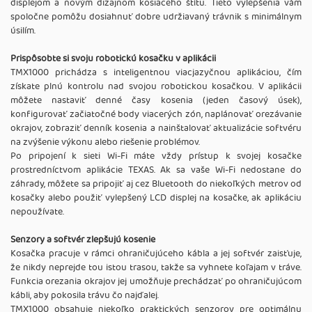
displejom a novým dizajnom kosiaceho štítu. Tieto vylepšenia vám
spoločne pomôžu dosiahnuť dobre udržiavaný trávnik s minimálnym
úsilím.
Prispôsobte si svoju robotickú kosačku v aplikácii
TMX1000 prichádza s inteligentnou viacjazyčnou aplikáciou, čím
získate plnú kontrolu nad svojou robotickou kosačkou. V aplikácii
môžete nastaviť denné časy kosenia (jeden časový úsek),
konfigurovať začiatočné body viacerých zón, naplánovať orezávanie
okrajov, zobraziť denník kosenia a nainštalovať aktualizácie softvéru
na zvýšenie výkonu alebo riešenie problémov.
Po pripojení k sieti Wi-Fi máte vždy prístup k svojej kosačke
prostredníctvom aplikácie TEXAS. Ak sa vaše Wi-Fi nedostane do
záhrady, môžete sa pripojiť aj cez Bluetooth do niekoľkých metrov od
kosačky alebo použiť vylepšený LCD displej na kosačke, ak aplikáciu
nepoužívate.
Senzory a softvér zlepšujú kosenie
Kosačka pracuje v rámci ohraničujúceho kábla a jej softvér zaisťuje,
že nikdy neprejde tou istou trasou, takže sa vyhnete koľajam v tráve.
Funkcia orezania okrajov jej umožňuje prechádzať po ohraničujúcom
kábli, aby pokosila trávu čo najďalej.
TMX1000 obsahuje niekoľko praktických senzorov pre optimálnu