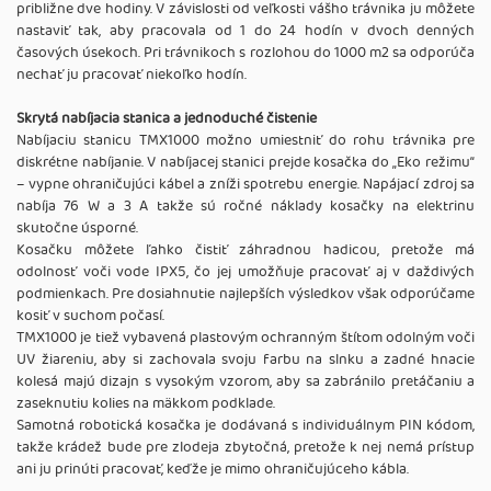
približne dve hodiny. V závislosti od veľkosti vášho trávnika ju môžete
nastaviť tak, aby pracovala od 1 do 24 hodín v dvoch denných
časových úsekoch. Pri trávnikoch s rozlohou do 1000 m2 sa odporúča
nechať ju pracovať niekoľko hodín.
Skrytá nabíjacia stanica a jednoduché čistenie
Nabíjaciu stanicu TMX1000 možno umiestniť do rohu trávnika pre
diskrétne nabíjanie. V nabíjacej stanici prejde kosačka do „Eko režimu“
– vypne ohraničujúci kábel a zníži spotrebu energie. Napájací zdroj sa
nabíja 76 W a 3 A takže sú ročné náklady kosačky na elektrinu
skutočne úsporné.
Kosačku môžete ľahko čistiť záhradnou hadicou, pretože má
odolnosť voči vode IPX5, čo jej umožňuje pracovať aj v daždivých
podmienkach. Pre dosiahnutie najlepších výsledkov však odporúčame
kosiť v suchom počasí.
TMX1000 je tiež vybavená plastovým ochranným štítom odolným voči
UV žiareniu, aby si zachovala svoju farbu na slnku a zadné hnacie
kolesá majú dizajn s vysokým vzorom, aby sa zabránilo pretáčaniu a
zaseknutiu kolies na mäkkom podklade.
Samotná robotická kosačka je dodávaná s individuálnym PIN kódom,
takže krádež bude pre zlodeja zbytočná, pretože k nej nemá prístup
ani ju prinúti pracovať, keďže je mimo ohraničujúceho kábla.