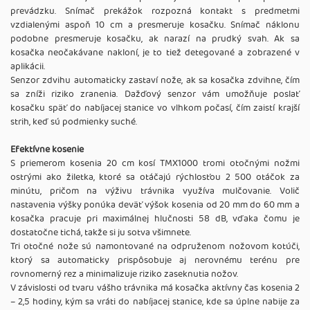
prevádzku. Snímač prekážok rozpozná kontakt s predmetmi
vzdialenými aspoň 10 cm a presmeruje kosačku. Snímač náklonu
podobne presmeruje kosačku, ak narazí na prudký svah. Ak sa
kosačka neočakávane nakloní, je to tiež detegované a zobrazené v
aplikácii.
Senzor zdvihu automaticky zastaví nože, ak sa kosačka zdvihne, čím
sa zníži riziko zranenia. Dažďový senzor vám umožňuje poslať
kosačku späť do nabíjacej stanice vo vlhkom počasí, čím zaistí krajší
strih, keď sú podmienky suché.
Efektívne kosenie
S priemerom kosenia 20 cm kosí TMX1000 tromi otočnými nožmi
ostrými ako žiletka, ktoré sa otáčajú rýchlosťou 2 500 otáčok za
minútu, pričom na výživu trávnika využíva mulčovanie. Volič
nastavenia výšky ponúka deväť výšok kosenia od 20 mm do 60 mm a
kosačka pracuje pri maximálnej hlučnosti 58 dB, vďaka čomu je
dostatočne tichá, takže si ju sotva všimnete.
Tri otočné nože sú namontované na odpruženom nožovom kotúči,
ktorý sa automaticky prispôsobuje aj nerovnému terénu pre
rovnomerný rez a minimalizuje riziko zaseknutia nožov.
V závislosti od tvaru vášho trávnika má kosačka aktívny čas kosenia 2
– 2,5 hodiny, kým sa vráti do nabíjacej stanice, kde sa úplne nabije za