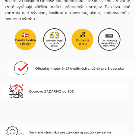
továrni v Dánskom Odense, kde dodnes sídli. TEXAS vlastní 2 továrne,
ktoré vyrábajú väčšinu našich záhradných strojov. To dáva plnú
kontrolu nad vývojom, kvalitou a kontrolou, ako aj zodpovednú a
modernú výrobu.