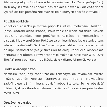
žiletky a poskytujú dokonalé biokosenie trávnika. Zabezpečuje čistý
strih, aby sa tráva na koncoch nestrapkala a nevädla – nielenže dobre
vyzerá, ale tiež pomáha znižovať riziko hubových chorôb v trávniku.
Použitie aplikácie
Robotickú kosačku je možné pripojiť k vášmu mobilnému telefónu
(novší Android alebo iPhone). Používanie aplikácie rozširuje funkcie
robota a uľahčuje jeho používanie. Aplikácia je momentálne k
dispozícii iba v angličtine. Pokúste sa umiestniť nabíjaciu stanicu tam,
kde je pokrytie Wi-Fi. Garážovú strechu pre nabíjaciu stanicu je možné
dokúpiť samostatne (nie je súčasťou balenia). Robotická kosačka má
ochranu PIN kódom. Firmvér robota je možné aktualizovať OTA (Over
The Air) prostredníctvom aplikácie, ak je k dispozícii novšia verzia.
Funkcia viacerých zón
Namiesto toho, aby robot začínal zakaždým na rovnakom mieste,
môžete zapnúť funkciu (štartovací bod), kde si individuálne
zadefinujete až 4 miesta, odkiaľ robot štartuje. To je obzvlášť
užitočné, ak je záhrada rozdelená na rôzne zóny s úzkymi priechodmi
medzi nimi.
Orezávanie okrajov