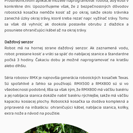
Prostredníctvom aplikácie môžete naprogramovať robota, aby kosil v
konkrétne dni. Upozorňujeme však, že z bezpečnostných dôvodov
robotická kosačka nemôže kosiť až po okraj, takže okolo trávnika
zanechá úzky okraj trávy, ktoré treba rezať napr. vyžínač trávy. Tomu
sa však dá vyhnúť, ak dookola postavíte obrubu z dlaždice a
posuniete ohraničujúci kábel až na okraj trávy.
Dažďový senzor
Robot má na hornej strane dažďový senzor. Ak zaznamená vodu,
robot prestane kosiť a vráti sa späť do nabíjacej stanice a štandardne
počká 3 hodiny. Čakaciu dobu je možné naprogramovať na kratšiu
alebo dlhšiu.
Séria robotov RMX je najnovšia generácia robotických kosačiek Texas.
Sú spoľahlivé a ľahko sa používajú. RMX500 a RMX800 sú si vo
všeobecnosti podobné, líšia sa však tým, že RMX800 má väčšiu batériu
a jej nabíjacia stanica dokáže nabiť batériu rýchlejšie, takže má väčšiu
kapacitu kosiacej plochy. Robotická kosačka sa dodáva kompletná a
pripravená na inštaláciu: ohraničujúci kábel, nabíjacia stanica, kolíky,
extra nože a návod na použitie.