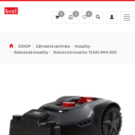
0
0
0
Toggle
Toggle
Togg
search
navigation
navi
ESHOP
Záhradná technika
Kosačky
Robotické kosačky
Robotická kosačka TEXAS RMX 800