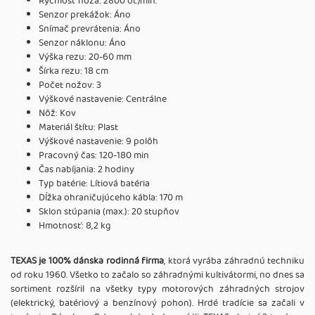
Rýchlosť noža: 2800 ot./min.
Senzor prekážok: Áno
Snímač prevrátenia: Áno
Senzor náklonu: Áno
Výška rezu: 20-60 mm
Šírka rezu: 18 cm
Počet nožov: 3
Výškové nastavenie: Centrálne
Nôž: Kov
Materiál štítu: Plast
Výškové nastavenie: 9 polôh
Pracovný čas: 120-180 min
Čas nabíjania: 2 hodiny
Typ batérie: Lítiová batéria
Dĺžka ohraničujúceho kábla: 170 m
Sklon stúpania (max.): 20 stupňov
Hmotnosť: 8,2 kg
TEXAS je 100% dánska rodinná firma
, ktorá vyrába záhradnú techniku
od roku 1960. Všetko to začalo so záhradnými kultivátormi, no dnes sa
sortiment rozšíril na všetky typy motorových záhradných strojov
(elektrický, batériový a benzínový pohon). Hrdé tradície sa začali v