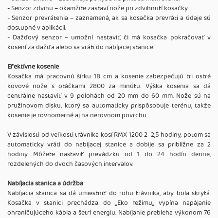
- Senzor zdvihu – okamžite zastaví nože pri zdvihnutí kosačky.
- Senzor prevrátenia – zaznamená, ak sa kosačka prevráti a údaje sú
dostupné v aplikácii.
- Dažďový senzor – umožní nastaviť, či má kosačka pokračovať v
kosení za dažďa alebo sa vráti do nabíjacej stanice.
Efektívne kosenie
Kosačka má pracovnú šírku 18 cm a kosenie zabezpečujú tri ostré
kovové nože s otáčkami 2800 za minútu. Výška kosenia sa dá
centrálne nastaviť v 9 polohách od 20 mm do 60 mm. Nože sú na
pružinovom disku, ktorý sa automaticky prispôsobuje terénu, takže
kosenie je rovnomerné aj na nerovnom povrchu.
V závislosti od veľkosti trávnika kosí RMX 1200 2–2,5 hodiny, potom sa
automaticky vráti do nabíjacej stanice a dobije sa približne za 2
hodiny. Môžete nastaviť prevádzku od 1 do 24 hodín denne,
rozdelených do dvoch časových intervalov.
Nabíjacia stanica a údržba
Nabíjacia stanica sa dá umiestniť do rohu trávnika, aby bola skrytá.
Kosačka v stanici prechádza do ,,Eko režimu,, vypína napájanie
ohraničujúceho kábla a šetrí energiu. Nabíjanie prebieha výkonom 76