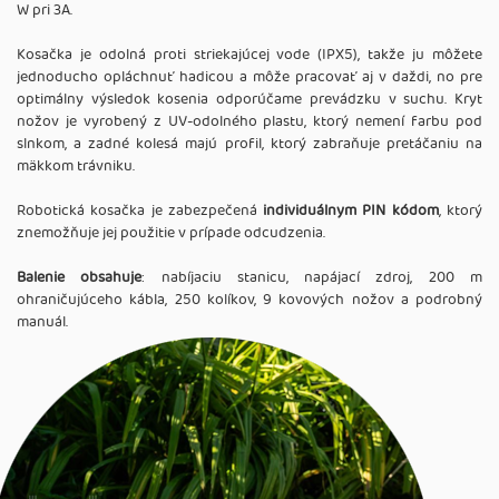
W pri 3A.
Kosačka je odolná proti striekajúcej vode (IPX5), takže ju môžete
jednoducho opláchnuť hadicou a môže pracovať aj v daždi, no pre
optimálny výsledok kosenia odporúčame prevádzku v suchu. Kryt
nožov je vyrobený z UV-odolného plastu, ktorý nemení farbu pod
slnkom, a zadné kolesá majú profil, ktorý zabraňuje pretáčaniu na
mäkkom trávniku.
Robotická kosačka je zabezpečená
individuálnym PIN kódom
, ktorý
znemožňuje jej použitie v prípade odcudzenia.
Balenie obsahuje
: nabíjaciu stanicu, napájací zdroj, 200 m
ohraničujúceho kábla, 250 kolíkov, 9 kovových nožov a podrobný
manuál.