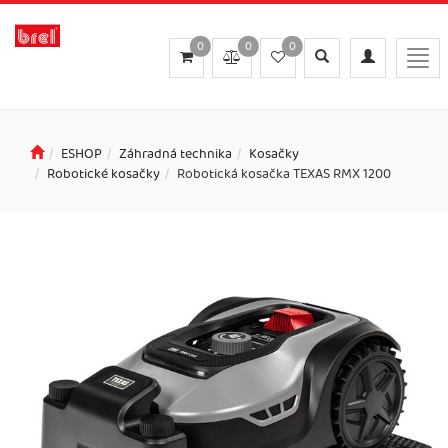
0
0
0
Toggle
Toggle
Togg
search
navigation
navi
ESHOP
Záhradná technika
Kosačky
Robotické kosačky
Robotická kosačka TEXAS RMX 1200