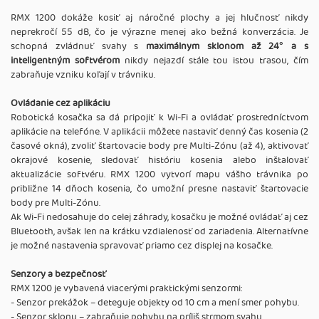
RMX 1200 dokáže kosiť aj náročné plochy a jej hlučnosť nikdy
neprekročí 55 dB, čo je výrazne menej ako bežná konverzácia. Je
schopná zvládnuť svahy s
maximálnym sklonom až 24° a s
inteligentným softvérom
nikdy nejazdí stále tou istou trasou, čím
zabraňuje vzniku koľají v trávniku.
Ovládanie cez aplikáciu
Robotická kosačka sa dá pripojiť k Wi-Fi a ovládať prostredníctvom
aplikácie na telefóne. V aplikácii môžete nastaviť denný čas kosenia (2
časové okná), zvoliť štartovacie body pre Multi-Zónu (až 4), aktivovať
okrajové kosenie, sledovať históriu kosenia alebo inštalovať
aktualizácie softvéru. RMX 1200 vytvorí mapu vášho trávnika po
približne 14 dňoch kosenia, čo umožní presne nastaviť štartovacie
body pre Multi-Zónu.
Ak Wi-Fi nedosahuje do celej záhrady, kosačku je možné ovládať aj cez
Bluetooth, avšak len na krátku vzdialenosť od zariadenia. Alternatívne
je možné nastavenia spravovať priamo cez displej na kosačke.
Senzory a bezpečnosť
RMX 1200 je vybavená viacerými praktickými senzormi:
- Senzor prekážok – deteguje objekty od 10 cm a mení smer pohybu.
- Senzor sklonu – zabraňuje pohybu na príliš strmom svahu.