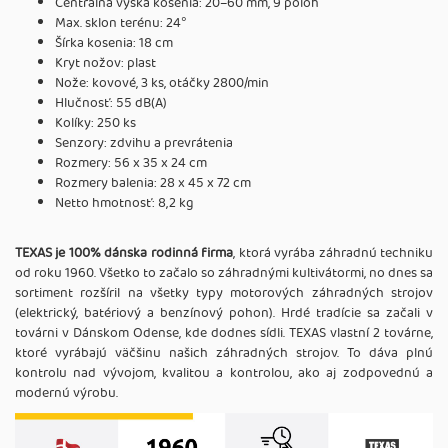
Centrálna výška kosenia: 20–60 mm, 9 polôh
Max. sklon terénu: 24°
Šírka kosenia: 18 cm
Kryt nožov: plast
Nože: kovové, 3 ks, otáčky 2800/min
Hlučnosť: 55 dB(A)
Kolíky: 250 ks
Senzory: zdvihu a prevrátenia
Rozmery: 56 x 35 x 24 cm
Rozmery balenia: 28 x 45 x 72 cm
Netto hmotnosť: 8,2 kg
TEXAS je 100% dánska rodinná firma
, ktorá vyrába záhradnú techniku
od roku 1960. Všetko to začalo so záhradnými kultivátormi, no dnes sa
sortiment rozšíril na všetky typy motorových záhradných strojov
(elektrický, batériový a benzínový pohon). Hrdé tradície sa začali v
továrni v Dánskom Odense, kde dodnes sídli. TEXAS vlastní 2 továrne,
ktoré vyrábajú väčšinu našich záhradných strojov. To dáva plnú
kontrolu nad vývojom, kvalitou a kontrolou, ako aj zodpovednú a
modernú výrobu.