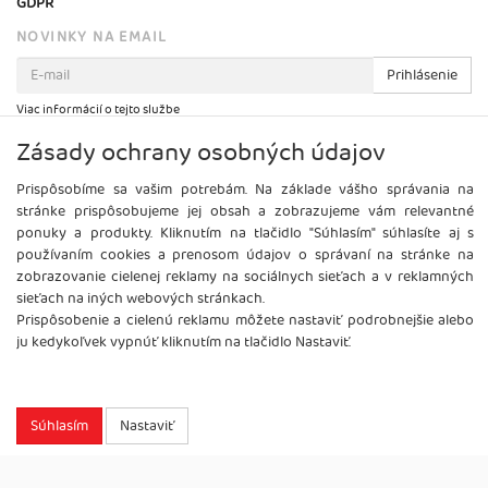
GDPR
NOVINKY NA EMAIL
Prihlásenie
Viac informácií o tejto službe
Zásady ochrany osobných údajov
Prispôsobíme sa vašim potrebám. Na základe vášho správania na
stránke prispôsobujeme jej obsah a zobrazujeme vám relevantné
ponuky a produkty. Kliknutím na tlačidlo "Súhlasím" súhlasíte aj s
používaním cookies a prenosom údajov o správaní na stránke na
zobrazovanie cielenej reklamy na sociálnych sieťach a v reklamných
sieťach na iných webových stránkach.
Prispôsobenie a cielenú reklamu môžete nastaviť podrobnejšie alebo
ju kedykoľvek vypnúť kliknutím na tlačidlo Nastaviť.
Copyright
2026 ©
Brel, s.r.o.
Všetky práva vyhradené.
Súhlasím
Nastaviť