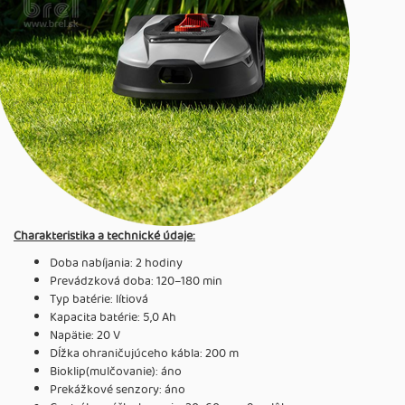
Charakteristika a technické údaje:
Doba nabíjania: 2 hodiny
Prevádzková doba: 120–180 min
Typ batérie: lítiová
Kapacita batérie: 5,0 Ah
Napätie: 20 V
Dĺžka ohraničujúceho kábla: 200 m
Bioklip(mulčovanie): áno
Prekážkové senzory: áno