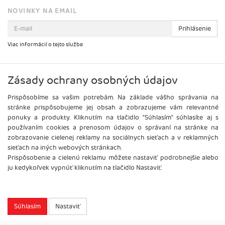
NOVINKY NA EMAIL
Prihlásenie
Viac informácií o tejto službe
Zásady ochrany osobných údajov
Prispôsobíme sa vašim potrebám. Na základe vášho správania na
stránke prispôsobujeme jej obsah a zobrazujeme vám relevantné
ponuky a produkty. Kliknutím na tlačidlo "Súhlasím" súhlasíte aj s
používaním cookies a prenosom údajov o správaní na stránke na
zobrazovanie cielenej reklamy na sociálnych sieťach a v reklamných
sieťach na iných webových stránkach.
Prispôsobenie a cielenú reklamu môžete nastaviť podrobnejšie alebo
ju kedykoľvek vypnúť kliknutím na tlačidlo Nastaviť.
Copyright
2026 ©
Brel, s.r.o.
Všetky práva vyhradené.
Súhlasím
Nastaviť