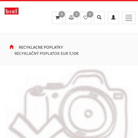
0
0
0
Toggle
Toggle
Togg
search
navigation
navi
RECYKLACNE POPLATKY
RECYKLAČNÝ POPLATOK EUR 5,10€