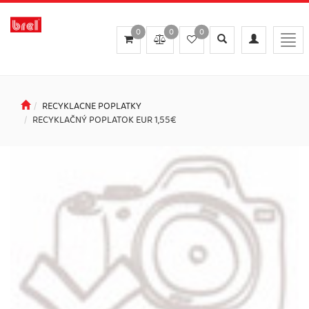
0
0
0
Toggle
Toggle
Togg
search
navigation
navi
RECYKLACNE POPLATKY
RECYKLAČNÝ POPLATOK EUR 1,55€