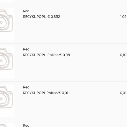
Rec
RECYKL.POPL. € 0,852
1,02
Rec
RECYKL.POPL. Philips € 0,08
0,10
Rec
RECYKL.POPL.Philips € 0,01
0,01
Rec