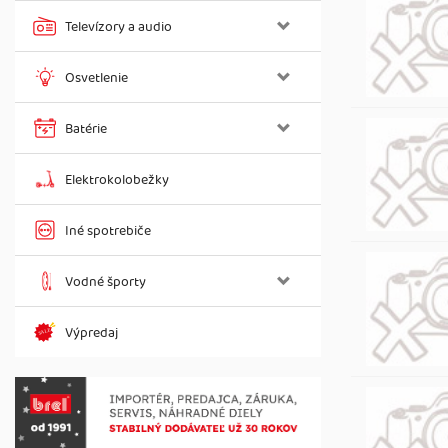
Televízory a audio
Osvetlenie
Batérie
Elektrokolobežky
Iné spotrebiče
Vodné športy
Výpredaj