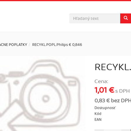
ACNE POPLATKY
RECYKL.POPL.Philips € 0,846
RECYKL.
Cena:
1,01 €
s DPH
0,83 € bez DP
Dostupnosť
Kód
EAN