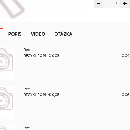
POPIS
VIDEO
OTÁZKA
Rec
RECYKL.POPL. € 0,03
0,04
Rec
RECYKL.POPL. € 0,05
0,06
Rec