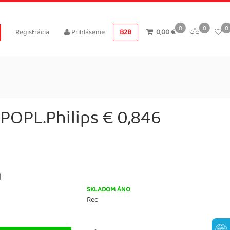
0
0
0
Registrácia
Prihlásenie
B2B
0,00 €
POPL.Philips € 0,846
H
SKLADOM ÁNO
Rec