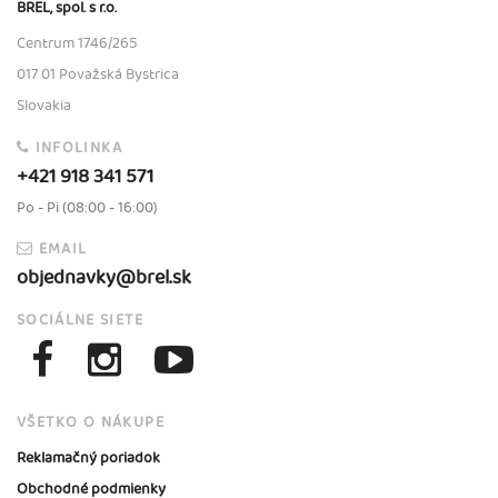
BREL, spol. s r.o.
Centrum 1746/265
017 01 Považská Bystrica
Slovakia
INFOLINKA
+421 918 341 571
Po - Pi (08:00 - 16:00)
EMAIL
objednavky@brel.sk
SOCIÁLNE SIETE
VŠETKO O NÁKUPE
Reklamačný poriadok
Obchodné podmienky