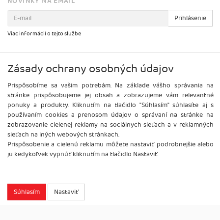
NOVINKY NA EMAIL
Prihlásenie
Viac informácií o tejto službe
Zásady ochrany osobných údajov
Prispôsobíme sa vašim potrebám. Na základe vášho správania na
stránke prispôsobujeme jej obsah a zobrazujeme vám relevantné
ponuky a produkty. Kliknutím na tlačidlo "Súhlasím" súhlasíte aj s
používaním cookies a prenosom údajov o správaní na stránke na
zobrazovanie cielenej reklamy na sociálnych sieťach a v reklamných
sieťach na iných webových stránkach.
Prispôsobenie a cielenú reklamu môžete nastaviť podrobnejšie alebo
ju kedykoľvek vypnúť kliknutím na tlačidlo Nastaviť.
Copyright
2026 ©
Brel, s.r.o.
Všetky práva vyhradené.
Súhlasím
Nastaviť