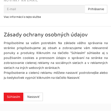
NOVINKY NA EMAIL
Prihlásenie
Viac informácií o tejto službe
Zásady ochrany osobných údajov
Prispôsobíme sa vašim potrebám. Na základe vášho správania na
stránke prispôsobujeme jej obsah a zobrazujeme vám relevantné
ponuky a produkty. Kliknutím na tlačidlo "Súhlasím" súhlasíte aj s
používaním cookies a prenosom údajov o správaní na stránke na
zobrazovanie cielenej reklamy na sociálnych sieťach a v reklamných
sieťach na iných webových stránkach.
Prispôsobenie a cielenú reklamu môžete nastaviť podrobnejšie alebo
ju kedykoľvek vypnúť kliknutím na tlačidlo Nastaviť.
Copyright
2026 ©
Brel, s.r.o.
Všetky práva vyhradené.
Súhlasím
Nastaviť