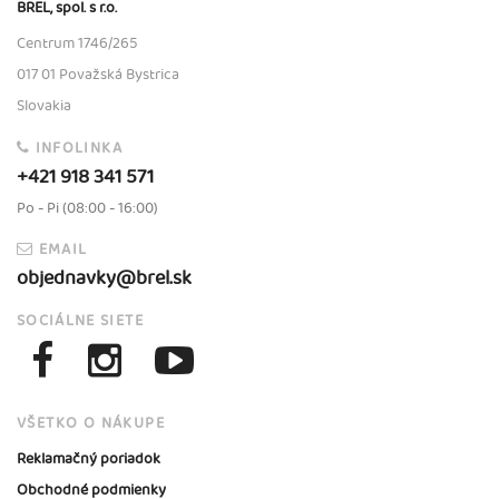
BREL, spol. s r.o.
Centrum 1746/265
017 01 Považská Bystrica
Slovakia
INFOLINKA
+421 918 341 571
Po - Pi (08:00 - 16:00)
EMAIL
objednavky@brel.sk
SOCIÁLNE SIETE
VŠETKO O NÁKUPE
Reklamačný poriadok
Obchodné podmienky