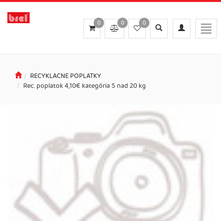
0
0
0
Toggle
Toggle
Togg
search
navigation
navi
RECYKLACNE POPLATKY
Rec. poplatok 4,10€ kategória 5 nad 20 kg