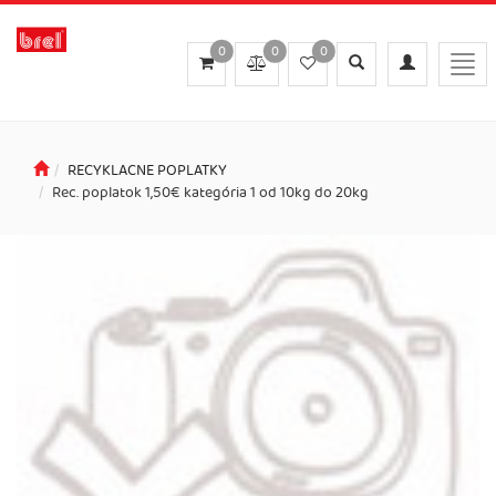
0
0
0
Toggle
Toggle
Togg
search
navigation
navi
RECYKLACNE POPLATKY
Rec. poplatok 1,50€ kategória 1 od 10kg do 20kg