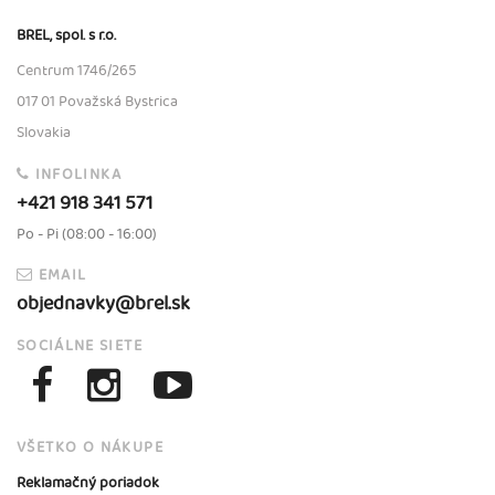
BREL, spol. s r.o.
Centrum 1746/265
017 01 Považská Bystrica
Slovakia
INFOLINKA
+421 918 341 571
Po - Pi (08:00 - 16:00)
EMAIL
objednavky@brel.sk
SOCIÁLNE SIETE
VŠETKO O NÁKUPE
Reklamačný poriadok