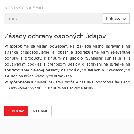
NOVINKY NA EMAIL
Prihlásenie
Viac informácií o tejto službe
Zásady ochrany osobných údajov
Prispôsobíme sa vašim potrebám. Na základe vášho správania na
stránke prispôsobujeme jej obsah a zobrazujeme vám relevantné
ponuky a produkty. Kliknutím na tlačidlo "Súhlasím" súhlasíte aj s
používaním cookies a prenosom údajov o správaní na stránke na
zobrazovanie cielenej reklamy na sociálnych sieťach a v reklamných
sieťach na iných webových stránkach.
Prispôsobenie a cielenú reklamu môžete nastaviť podrobnejšie alebo
ju kedykoľvek vypnúť kliknutím na tlačidlo Nastaviť.
Copyright
2026 ©
Brel, s.r.o.
Všetky práva vyhradené.
Súhlasím
Nastaviť