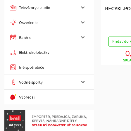
Televízory a audio
RECYKL.POP
Osvetlenie
Batérie
Pridať do 
0
Elektrokolobežky
SKL
Iné spotrebiče
Vodné športy
Výpredaj