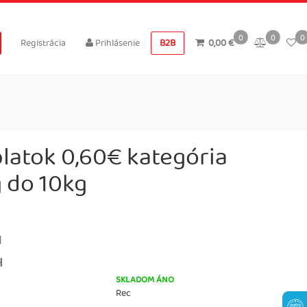
0
0
0
Registrácia
Prihlásenie
B2B
0,00 €
platok 0,60€ kategória
g do 10kg
H
H
SKLADOM ÁNO
Rec