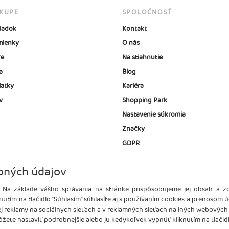
ÁKUPE
SPOLOČNOSŤ
iadok
Kontakt
ienky
O nás
re
Na stiahnutie
a
Blog
latky
Kariéra
v
Shopping Park
Nastavenie súkromia
Značky
GDPR
bných údajov
 Na základe vášho správania na stránke prispôsobujeme jej obsah a 
nutím na tlačidlo "Súhlasím" súhlasíte aj s používaním cookies a prenosom 
ej reklamy na sociálnych sieťach a v reklamných sieťach na iných webových
žete nastaviť podrobnejšie alebo ju kedykoľvek vypnúť kliknutím na tlačidl