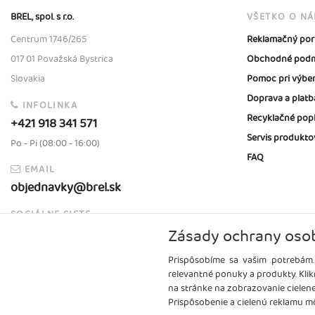
BREL, spol. s r.o.
VŠETKO O N
Centrum 1746/265
Reklamačný por
017 01 Považská Bystrica
Obchodné podm
Slovakia
Pomoc pri výbe
Doprava a platb
INFOLINKA
Recyklačné pop
+421 918 341 571
Servis produkto
Po - Pi (08:00 - 16:00)
FAQ
EMAIL
objednavky@brel.sk
SOCIÁLNE SIETE
Zásady ochrany oso
Prispôsobíme sa vašim potrebám.
relevantné ponuky a produkty. Klik
na stránke na zobrazovanie cielen
Prispôsobenie a cielenú reklamu mô