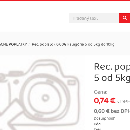
ACNE POPLATKY
Rec. poplatok 0,60€ kategória 5 od 5kg do 10kg
Rec. po
5 od 5k
Cena:
0,74 €
s DP
0,60 € bez DP
Dostupnosť
Kód