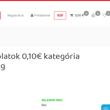
0
0
0
Registrácia
Prihlásenie
B2B
0,00 €
latok 0,10€ kategória
kg
SKLADOM ÁNO
Rec