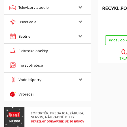
Televízory a audio
RECYKL.POP
Osvetlenie
Batérie
Pridať do 
0
Elektrokolobežky
SKL
Iné spotrebiče
Vodné športy
Výpredaj