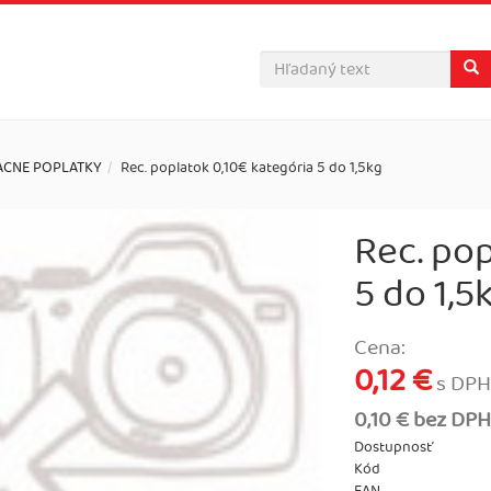
ACNE POPLATKY
Rec. poplatok 0,10€ kategória 5 do 1,5kg
Rec. pop
5 do 1,5
Cena:
0,12 €
s DPH
0,10 € bez DPH
Dostupnosť
Kód