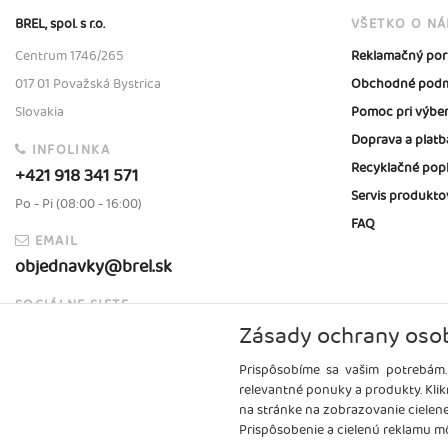
BREL, spol. s r.o.
VŠETKO O N
Centrum 1746/265
Reklamačný por
017 01 Považská Bystrica
Obchodné podm
Slovakia
Pomoc pri výbe
Doprava a platb
INFOLINKA
Recyklačné pop
+421 918 341 571
Servis produkto
Po - Pi (08:00 - 16:00)
FAQ
EMAIL
objednavky@brel.sk
SOCIÁLNE SIETE
Zásady ochrany oso
Prispôsobíme sa vašim potrebám.
relevantné ponuky a produkty. Klik
na stránke na zobrazovanie cielen
Prispôsobenie a cielenú reklamu mô