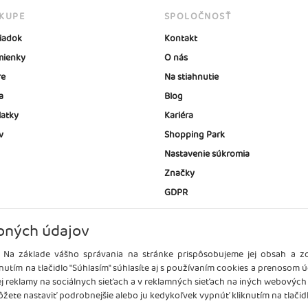
ÁKUPE
SPOLOČNOSŤ
iadok
Kontakt
ienky
O nás
re
Na stiahnutie
a
Blog
latky
Kariéra
v
Shopping Park
Nastavenie súkromia
Značky
GDPR
bných údajov
 Na základe vášho správania na stránke prispôsobujeme jej obsah a 
nutím na tlačidlo "Súhlasím" súhlasíte aj s používaním cookies a prenosom 
ej reklamy na sociálnych sieťach a v reklamných sieťach na iných webových
žete nastaviť podrobnejšie alebo ju kedykoľvek vypnúť kliknutím na tlačidl