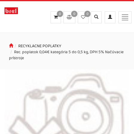
0
0
0
Toggle
Toggle
Togg
search
navigation
navi
RECYKLACNE POPLATKY
Rec. poplatok 0,04€ kategória 5 do 0,5 kg, DPH 5% Načúvacie
prístroje