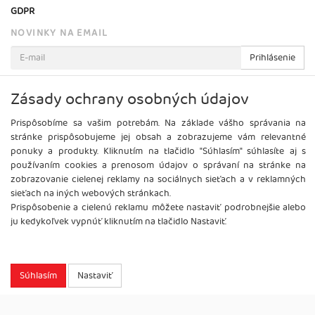
GDPR
NOVINKY NA EMAIL
Prihlásenie
Viac informácií o tejto službe
Zásady ochrany osobných údajov
Prispôsobíme sa vašim potrebám. Na základe vášho správania na
stránke prispôsobujeme jej obsah a zobrazujeme vám relevantné
ponuky a produkty. Kliknutím na tlačidlo "Súhlasím" súhlasíte aj s
používaním cookies a prenosom údajov o správaní na stránke na
zobrazovanie cielenej reklamy na sociálnych sieťach a v reklamných
sieťach na iných webových stránkach.
Prispôsobenie a cielenú reklamu môžete nastaviť podrobnejšie alebo
ju kedykoľvek vypnúť kliknutím na tlačidlo Nastaviť.
Copyright
2026 ©
Brel, s.r.o.
Všetky práva vyhradené.
Súhlasím
Nastaviť