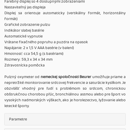
Farebný displej so 4 dostupnými zobrazeniami
Nastaviteľný jas displeja
Displej sa orientuje automaticky (vertikálny formát, horizontálny
formát)
Grafické zobrazenie pulzu
Indikátor slabej batérie
Automatické vypnutie
Vrátane fixačného popruhu a puzdra na opasok
Napájanie: 2 x 1,5 V AAA batérie (v balení)
Hmotnosť: cca 54,5 g (s batériami)
Rozmery: 59,3 x 34 x 34 mm
Zdravotnícka pomôcka
Pulzný oxymeter od
nemeckej spoločnosti Beurer
umožňuje priame a
nepretržité monitorovanie srdcovej frekvencie a saturácie kyslíkom. Je
obzvlášť vhodný pre ľudí s problémom so srdcom, chronickou
obštrukčnou chorobou pľúc, bronchiálnou astmou alebo pre šport vo
vysokých nadmorských výškach, ako je horolezectvo, lyžovanie alebo
letecké športy.
Parametre