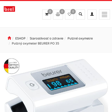
0
0
0
Toggle
Toggle
Togg
search
navigation
navi
ESHOP
Starostlivosť o zdravie
Pulzné oxymetre
Pulzný oxymeter BEURER PO 35