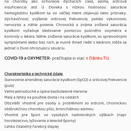
na choroby ako ochorenie dýchacích ciest, astma, srdcová
insuficiencia atď. U človeka s nízkou hodnotou saturácie
hemoglobínu kyslíkom sa vo väčšej miere objavujú tieto príznaky:
dýchavičnosť, zvýšenie srdcovej frekvencie, pokles výkonnosti,
nervozita a náhle potenie. Chronická a známa znížená saturácia
kyslíkom vyžaduje sledovanie pomocou pulzného oxymetra a
kontroly u lekára. Náhle zníženie saturácie kyslíkom, so sprievodnými
symptómami alebo bez nich, je nutné ihneď riešiť s lekárom, môže sa
jednať o život ohrozujúcu situáciu.
COVID-19 a OXYMETER
- prečítajte si viac
v článku TU
.
Charakteristika a technické údaje:
Stanovenie arteriálnej saturácie kyslíkom (SpO2) a srdcovej frekvencie
(pulz)
Veľmi jednoduché a úplne bezbolestné meranie
Malý a ľahký na použitie doma i na cestách
Obzvlášť vhodné pre osoby s: problémom so srdcom, chronickou
obštrukčnou chorobou pľúc, bronchiálnou astmou
Vhodné pre šport vo vysokých nadmorských výškach (napr.
horolezectvo, lyžovanie a letecké športy)
Ľahko čitateľný farebný displej