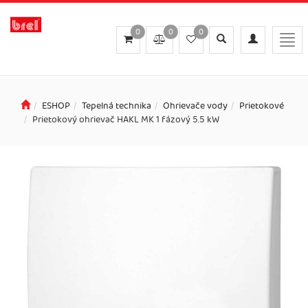
0
0
0
Toggle
Toggle
Togg
search
navigation
navi
ESHOP
Tepelná technika
Ohrievače vody
Prietokové
Prietokový ohrievač HAKL MK 1 fázový 5.5 kW