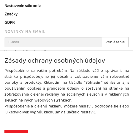
Nastavenie súkromia
Značky
GDPR
NOVINKY NA EMAIL
Prihlásenie
Viac informácií o tejto službe
Zásady ochrany osobných údajov
Prispôsobíme sa vašim potrebám. Na základe vášho správania na
stránke prispôsobujeme jej obsah a zobrazujeme vám relevantné
ponuky a produkty. Kliknutím na tlačidlo "Súhlasím" súhlasíte aj s
používaním cookies a prenosom údajov o správaní na stránke na
zobrazovanie cielenej reklamy na sociálnych sieťach a v reklamných
sieťach na iných webových stránkach.
Prispôsobenie a cielenú reklamu môžete nastaviť podrobnejšie alebo
ju kedykoľvek vypnúť kliknutím na tlačidlo Nastaviť.
Copyright
2026 ©
Brel, s.r.o.
Všetky práva vyhradené.