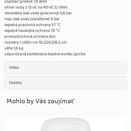
zopínací prietok 1,9 l/min
ohrev vody z 12 oC na 40 oC 3,1 l/min
minimálny tlak vody (pracovný) 0,6 bar
max. tlak vody (zaťaženie) 6 bar
tepelná pracovná ochrana 57 °C
tepelná havárijná ochrana 70 °C
protivzduchová ochrana áno
rozmery ( v/š/h) cm 19,2/20,5/8,2 cm
váha 1,6 kg
odporúčaná kombinácia batérie kombi, sprcha
Video
Otázka
Mohlo by Vás zaujímať