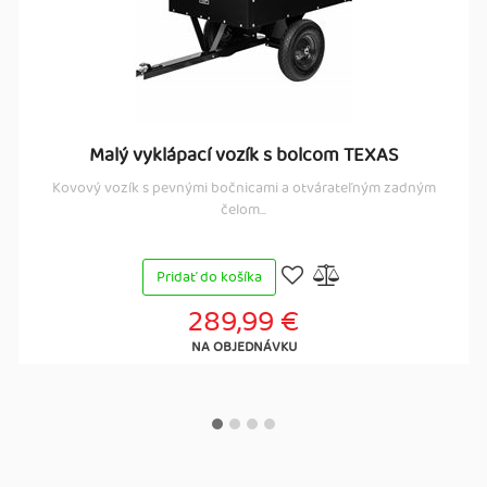
Malý vyklápací vozík s bolcom TEXAS
Kovový vozík s pevnými bočnicami a otvárateľným zadným
čelom...
Pridať do košíka
289,99 €
NA OBJEDNÁVKU