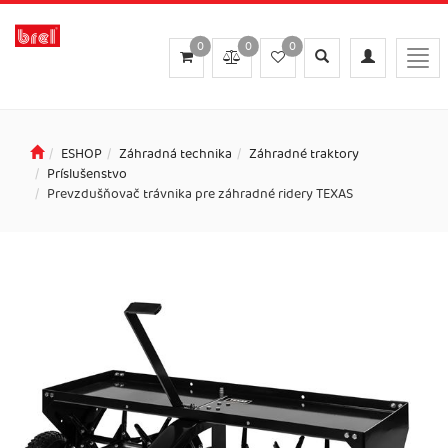
0
0
0
Toggle
Toggle
Togg
search
navigation
navi
ESHOP
Záhradná technika
Záhradné traktory
Príslušenstvo
Prevzdušňovač trávnika pre záhradné ridery TEXAS