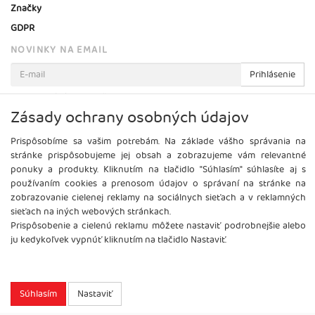
Značky
GDPR
NOVINKY NA EMAIL
Prihlásenie
Viac informácií o tejto službe
Zásady ochrany osobných údajov
Prispôsobíme sa vašim potrebám. Na základe vášho správania na
stránke prispôsobujeme jej obsah a zobrazujeme vám relevantné
ponuky a produkty. Kliknutím na tlačidlo "Súhlasím" súhlasíte aj s
používaním cookies a prenosom údajov o správaní na stránke na
zobrazovanie cielenej reklamy na sociálnych sieťach a v reklamných
sieťach na iných webových stránkach.
Prispôsobenie a cielenú reklamu môžete nastaviť podrobnejšie alebo
ju kedykoľvek vypnúť kliknutím na tlačidlo Nastaviť.
Copyright
2026 ©
Brel, s.r.o.
Všetky práva vyhradené.
Súhlasím
Nastaviť