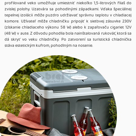
profilované veko umožňuje umiestniť niekoľko 1,5-litrových fliaš do
zvislej polohy. Uzatvára sa pohodlnými západkami. Vďaka špeciálnej
tepelnej izolácii môže puzdro udržiavať správnu teplotu v chladiacej
komore. Užívateľ môže chladničku pripojiť k sieťovej zásuvke 230V
(získanie chladiaceho výkonu 58 W) alebo k zapaľovaču cigariet 12V
(48 W) v aute. Z dôvodu pohodlia bola nainštalovaná rukoväť, ktorá sa
dá skryť vo veku chladničky. Po zatvorení sa turistická chladnička
stáva estetickým kufrom, pohodlným na nosenie.