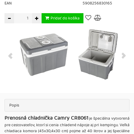
EAN
5908256830165
Pridať do košíka
Popis
Prenosná chladnička Camry CR8061
je špeciálna vytvorená
pre cestovateľov, ktorí si cenia chladené nápoje aj pri kempingu. Veľká
chladiaca komora (45x30,4x30 cm) pojme až 40 litrov a jej špeciálne