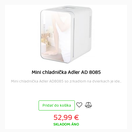
Mini chladnička Adler AD 8085
Mini chladnička Adler AD8085 so zrkadlom na dvierkach je ide...
Pridať do košíka
52,99 €
SKLADOM: ÁNO