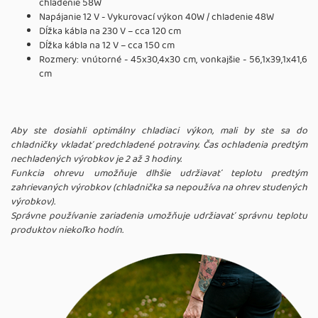
chladenie 58W
Napájanie 12 V - Vykurovací výkon 40W / chladenie 48W
Dĺžka kábla na 230 V – cca 120 cm
Dĺžka kábla na 12 V – cca 150 cm
Rozmery: vnútorné - 45x30,4x30 cm, vonkajšie - 56,1x39,1x41,6
cm
Aby ste dosiahli optimálny chladiaci výkon, mali by ste sa do
chladničky vkladať predchladené potraviny. Čas ochladenia predtým
nechladených výrobkov je 2 až 3 hodiny.
Funkcia ohrevu umožňuje dlhšie udržiavať teplotu predtým
zahrievaných výrobkov (chladnička sa nepoužíva na ohrev studených
výrobkov).
Správne používanie zariadenia umožňuje udržiavať správnu teplotu
produktov niekoľko hodín.