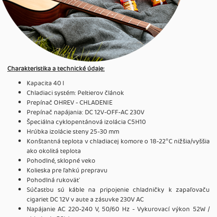
Charakteristika a technické údaje:
Kapacita 40 l
Chladiaci systém: Peltierov článok
Prepínač OHREV - CHLADENIE
Prepínač napájania: DC 12V-OFF-AC 230V
Špeciálna cyklopentánová izolácia C5H10
Hrúbka izolácie steny 25-30 mm
Konštantná teplota v chladiacej komore o 18-22°C nižšia/vyššia
ako okolitá teplota
Pohodlné, sklopné veko
Kolieska pre ľahkú prepravu
Pohodlná rukoväť
Súčasťou sú káble na pripojenie chladničky k zapaľovaču
cigariet DC 12V v aute a zásuvke 230V AC
Napájanie AC 220-240 V, 50/60 Hz - Vykurovací výkon 52W /