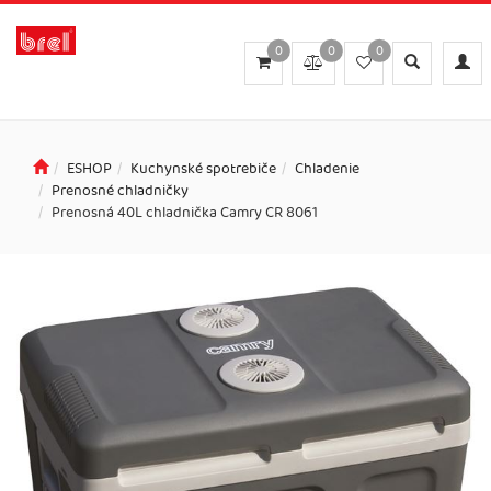
0
0
0
Toggle
Toggl
search
navig
ESHOP
Kuchynské spotrebiče
Chladenie
Prenosné chladničky
Prenosná 40L chladnička Camry CR 8061