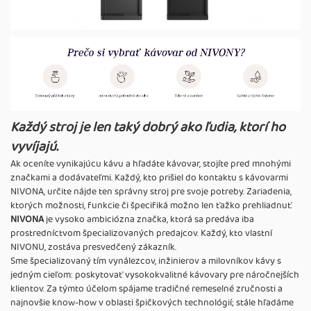
Každý stroj je len taký dobrý ako ľudia, ktorí ho
vyvíjajú.
Ak oceníte vynikajúcu kávu a hľadáte kávovar, stojíte pred mnohými
značkami a dodávateľmi. Každý, kto prišiel do kontaktu s kávovarmi
NIVONA, určite nájde ten správny stroj pre svoje potreby. Zariadenia,
ktorých možnosti, funkcie či špecifiká možno len ťažko prehliadnuť.
NIVONA
je vysoko ambiciózna značka, ktorá sa predáva iba
prostredníctvom špecializovaných predajcov. Každý, kto vlastní
NIVONU, zostáva presvedčený zákazník.
Sme špecializovaný tím vynálezcov, inžinierov a milovníkov kávy s
jedným cieľom: poskytovať vysokokvalitné kávovary pre náročnejších
klientov. Za týmto účelom spájame tradičné remeselné zručnosti a
najnovšie know-how v oblasti špičkových technológií; stále hľadáme