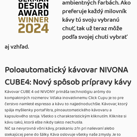
ambientných farbách. Ako
preferuje každý milovník
kávy tú svoju vybranú
chuť, tak už teraz môže
podľa svojej chuti vybrať
aj vzhľad.
Poloautomatický kávovar NIVONA
CUBE4: Nový spôsob prípravy kávy
Kávovar CUBE 4 od NIVONY prináša technológiu arómy do
kompaktných rozmerov. Vďaka inovatívnemu Click Cupu je to pre
čerstvo namleté espresso a kávu to najjednoduchšie. Kávovar, ktorý
spája myšlienky portafiltra, plnoautomatického kávovaru a
kapsulového stroja. Všetko s charakteristickým kliknutím. Kliknite si
kávu takú, ktorá ešte nikdy takto nechutila.
Nič sa nevyrovná vôni kávy, praskaniu zŕn pri nalievaní alebo
stekajúcej pene do šálky. Káva oslovuje všetky naše zmysly. Je to