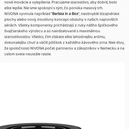
nové inovácie a vylepšenia. Pracujeme starostlivo, aby dobré, bolo
ešte lepšie. Nie sme spokojní s tým, čo ponúka masový trh.
NIVONA vyvinula napríklad "
Barista in a Box
", neobvyklé dizajnérske
plochy alebo nový, intuitívny koncept obsluhy v našich najnovších
sériách. Všetky komponenty prichádzajú z ruky nášho špičkového
švajčiarskeho výrobcu a sú nainštalované s maximálnou
starostlivosťou. Všetko, čím získate ešte lahodnejšiu arómu,
dokonalejšiu chuť a väčší pôžitok z každého kávového zrna. Niet divu,
že spoločnosti NIVONA počet partnerov a zákazníkov v Nemecku a na
celom svete neustále rastie.