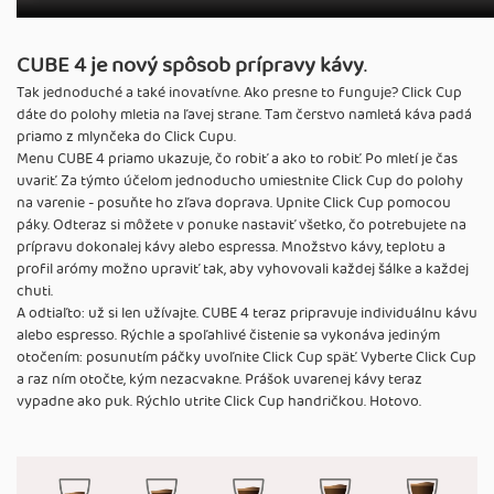
CUBE 4 je nový spôsob prípravy kávy
.
Tak jednoduché a také inovatívne. Ako presne to funguje? Click Cup
dáte do polohy mletia na ľavej strane. Tam čerstvo namletá káva padá
priamo z mlynčeka do Click Cupu.
Menu CUBE 4 priamo ukazuje, čo robiť a ako to robiť. Po mletí je čas
uvariť. Za týmto účelom jednoducho umiestnite Click Cup do polohy
na varenie - posuňte ho zľava doprava. Upnite Click Cup pomocou
páky. Odteraz si môžete v ponuke nastaviť všetko, čo potrebujete na
prípravu dokonalej kávy alebo espressa. Množstvo kávy, teplotu a
profil arómy možno upraviť tak, aby vyhovovali každej šálke a každej
chuti.
A odtiaľto: už si len užívajte. CUBE 4 teraz pripravuje individuálnu kávu
alebo espresso. Rýchle a spoľahlivé čistenie sa vykonáva jediným
otočením: posunutím páčky uvoľnite Click Cup späť. Vyberte Click Cup
a raz ním otočte, kým nezacvakne. Prášok uvarenej kávy teraz
vypadne ako puk. Rýchlo utrite Click Cup handričkou. Hotovo.