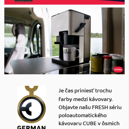
Je čas priniesť trochu
farby medzi kávovary.
Objavte našu FRESH sériu
poloautomatického
kávovaru CUBE v ôsmich