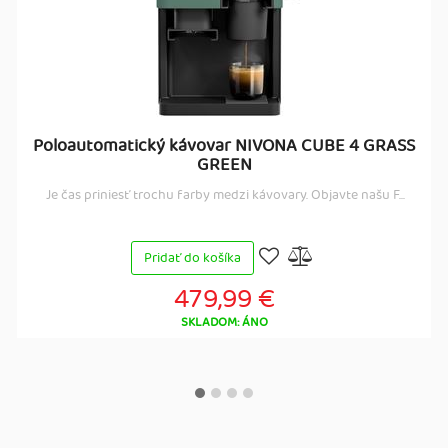
Poloautomatický kávovar NIVONA CUBE 4 GRASS
GREEN
Je čas priniesť trochu farby medzi kávovary. Objavte našu F...
Pridať do košíka
479,99 €
SKLADOM: ÁNO