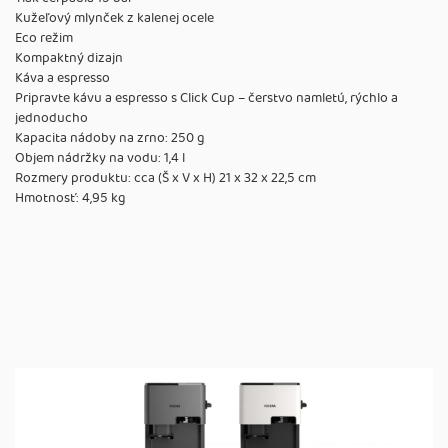
Kužeľový mlynček z kalenej ocele
Eco režim
Kompaktný dizajn
Káva a espresso
Pripravte kávu a espresso s Click Cup – čerstvo namletú, rýchlo a
jednoducho
Kapacita nádoby na zrno: 250 g
Objem nádržky na vodu: 1,4 l
Rozmery produktu: cca (Š x V x H) 21 x 32 x 22,5 cm
Hmotnosť: 4,95 kg