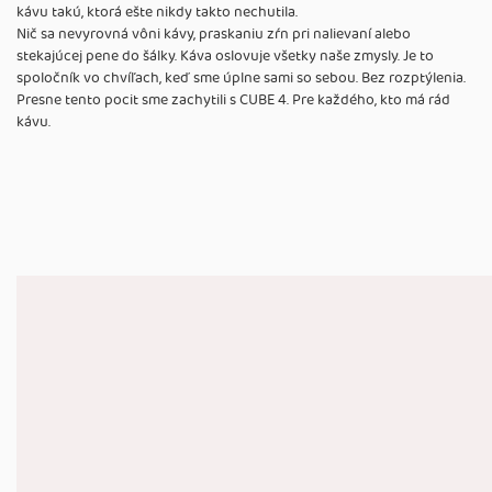
kávu takú, ktorá ešte nikdy takto nechutila.
Nič sa nevyrovná vôni kávy, praskaniu zŕn pri nalievaní alebo
stekajúcej pene do šálky. Káva oslovuje všetky naše zmysly. Je to
spoločník vo chvíľach, keď sme úplne sami so sebou. Bez rozptýlenia.
Presne tento pocit sme zachytili s CUBE 4. Pre každého, kto má rád
kávu.