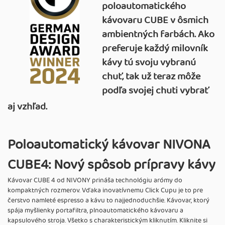
poloautomatického
kávovaru CUBE v ôsmich
ambientných farbách. Ako
preferuje každý milovník
kávy tú svoju vybranú
chuť, tak už teraz môže
podľa svojej chuti vybrať
aj vzhľad.
Poloautomatický kávovar NIVONA
CUBE4: Nový spôsob prípravy kávy
Kávovar CUBE 4 od NIVONY prináša technológiu arómy do
kompaktných rozmerov. Vďaka inovatívnemu Click Cupu je to pre
čerstvo namleté espresso a kávu to najjednoduchšie. Kávovar, ktorý
spája myšlienky portafiltra, plnoautomatického kávovaru a
kapsulového stroja. Všetko s charakteristickým kliknutím. Kliknite si