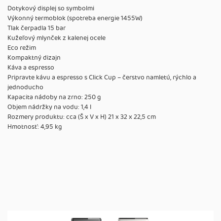
Dotykový displej so symbolmi
Výkonný termoblok (spotreba energie 1455W)
Tlak čerpadla 15 bar
Kužeľový mlynček z kalenej ocele
Eco režim
Kompaktný dizajn
Káva a espresso
Pripravte kávu a espresso s Click Cup – čerstvo namletú, rýchlo a
jednoducho
Kapacita nádoby na zrno: 250 g
Objem nádržky na vodu: 1,4 l
Rozmery produktu: cca (Š x V x H) 21 x 32 x 22,5 cm
Hmotnosť: 4,95 kg