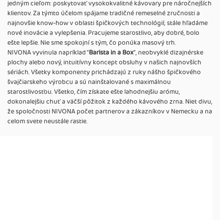
jedným cieľom: poskytovať vysokokvalitné kávovary pre náročnejších
klientov. Za týmto účelom spájame tradičné remeselné zručnosti a
najnovšie know-how v oblasti špičkových technológií; stále hľadáme
nové inovácie a vylepšenia. Pracujeme starostlivo, aby dobré, bolo
ešte lepšie. Nie sme spokojní s tým, čo ponúka masový trh.
NIVONA vyvinula napríklad "
Barista in a Box
", neobvyklé dizajnérske
plochy alebo nový, intuitívny koncept obsluhy v našich najnovších
sériách. Všetky komponenty prichádzajú z ruky nášho špičkového
švajčiarskeho výrobcu a sú nainštalované s maximálnou
starostlivosťou. Všetko, čím získate ešte lahodnejšiu arómu,
dokonalejšiu chuť a väčší pôžitok z každého kávového zrna. Niet divu,
že spoločnosti NIVONA počet partnerov a zákazníkov v Nemecku a na
celom svete neustále rastie.