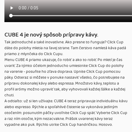
CUBE 4 je nový spôsob prípravy kávy
.
Tak jednoduché a také inovatívne. Ako presne to funguje? Click Cup
dáte do polohy mletia na ľavej strane. Tam čerstvo namletá káva padá
priamo z mlynčeka do Click Cupu.
Menu CUBE 4 priamo ukazuje, čo robiť a ako to robiť. Po mletí je čas
uvariť. Za týmto účelom jednoducho umiestnite Click Cup do polohy
na varenie - posuňte ho zľava doprava. Upnite Click Cup pomocou
páky. Odteraz si môžete v ponuke nastaviť všetko, čo potrebujete na
prípravu dokonalej kávy alebo espressa. Množstvo kávy, teplotu a
profil arómy možno upraviť tak, aby vyhovovali každej šálke a každej
chuti.
A odtiaľto: už si len užívajte. CUBE 4 teraz pripravuje individuálnu kávu
alebo espresso. Rýchle a spoľahlivé čistenie sa vykonáva jediným
otočením: posunutím páčky uvoľnite Click Cup späť. Vyberte Click Cup
a raz ním otočte, kým nezacvakne. Prášok uvarenej kávy teraz
vypadne ako puk. Rýchlo utrite Click Cup handričkou. Hotovo.