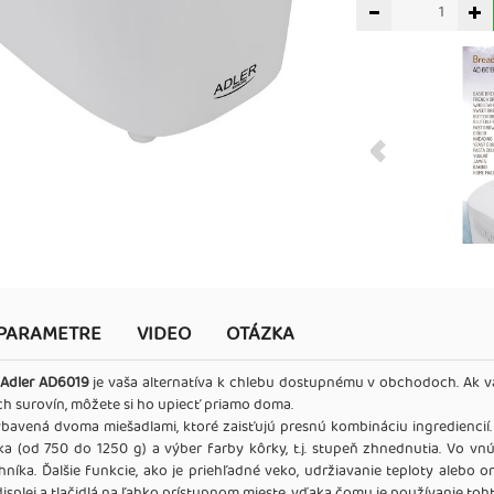
PARAMETRE
VIDEO
OTÁZKA
 Adler AD6019
je vaša alternatíva k chlebu dostupnému v obchodoch. Ak vá
ch surovín, môžete si ho upiecť priamo doma.
ybavená dvoma miešadlami, ktoré zaisťujú presnú kombináciu ingrediencií. 
ka (od 750 do 1250 g) a výber farby kôrky, t.j. stupeň zhnednutia. Vo vn
íka. Ďalšie funkcie, ako je priehľadné veko, udržiavanie teploty alebo
isplej a tlačidlá na ľahko prístupnom mieste, vďaka čomu je používanie toht