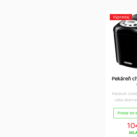
Výpredaj
Pekáreň c
Pekáreň chle
vaša alternat
Pridať do 
10
SKL