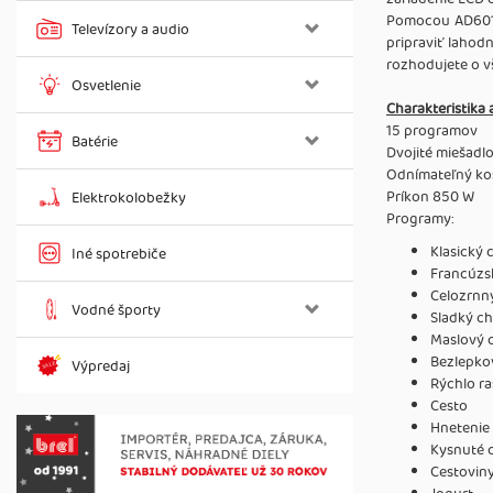
Pomocou AD6019 
Televízory a audio
pripraviť lahod
rozhodujete o vš
Osvetlenie
Charakteristika 
15 programov
Batérie
Dvojité miešadl
Odnímateľný koš
Príkon 850 W
Elektrokolobežky
Programy:
Klasický 
Iné spotrebiče
Francúzs
Celozrnný
Vodné športy
Sladký ch
Maslový c
Bezlepko
Výpredaj
Rýchlo ra
Cesto
Hnetenie
Kysnuté 
Cestovin