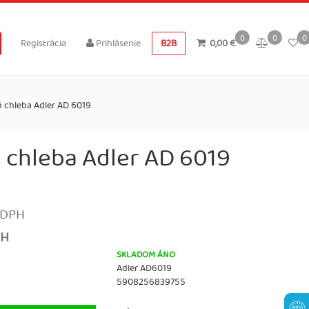
0
0
0
Registrácia
Prihlásenie
B2B
0,00 €
 chleba Adler AD 6019
 chleba Adler AD 6019
 DPH
PH
SKLADOM ÁNO
Adler AD6019
5908256839755