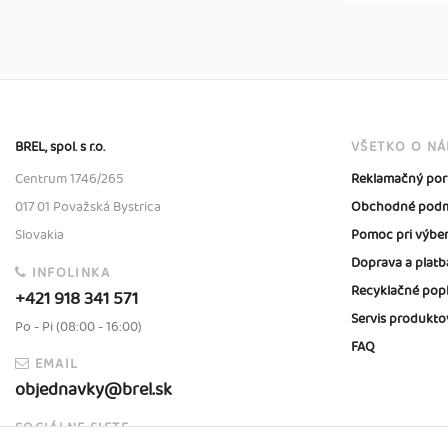
BREL, spol. s r.o.
VŠETKO O N
Centrum 1746/265
Reklamačný por
017 01 Považská Bystrica
Obchodné podm
Slovakia
Pomoc pri výbe
Doprava a platb
INFOLINKA
Recyklačné pop
+421 918 341 571
Servis produkto
Po - Pi (08:00 - 16:00)
FAQ
EMAIL
objednavky@brel.sk
SOCIÁLNE SIETE