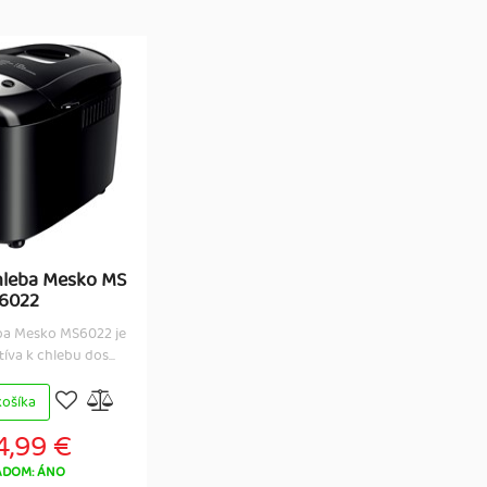
hleba Mesko MS
6022
ba Mesko MS6022 je
íva k chlebu dos...
košíka
4,99 €
ADOM: ÁNO