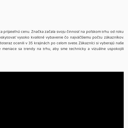
za prijateľnú cenu. Značka začala svoju činnosť na poľskom trhu od roku
 poskytovať vysoko kvalitné vybavenie čo najväčšiemu počtu zákazníkov.
eraz ocenili v 35 krajinách po celom svete. Zákazníci si vyberajú naše
e meniace sa trendy na trhu, aby sme technicky a vizuálne uspokojili