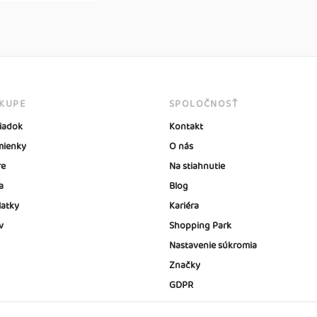
ÁKUPE
SPOLOČNOSŤ
iadok
Kontakt
ienky
O nás
re
Na stiahnutie
a
Blog
latky
Kariéra
v
Shopping Park
Nastavenie súkromia
Značky
GDPR