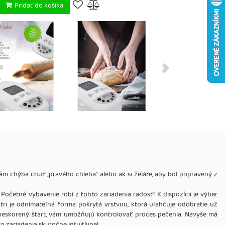
Pridať do košíka
m chýba chuť „pravého chleba“ alebo ak si želáte, aby bol pripravený z
Početné vybavenie robí z tohto zariadenia radosť! K dispozícii je výber
útri je odnímateľná forma pokrytá vrstvou, ktorá uľahčuje odobratie už
 oneskorený štart, vám umožňujú kontrolovať proces pečenia. Navyše má
o zariadenia skutočne intuitívne!