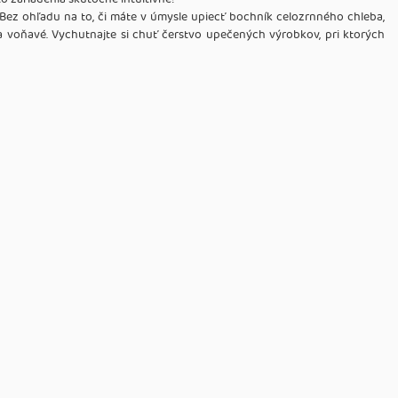
Bez ohľadu na to, či máte v úmysle upiecť bochník celozrnného chleba,
a voňavé. Vychutnajte si chuť čerstvo upečených výrobkov, pri ktorých