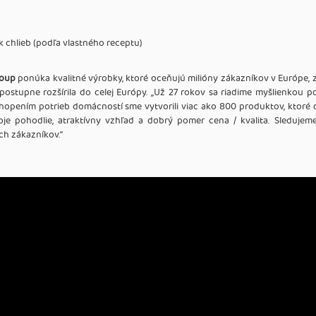
 chlieb (podľa vlastného receptu)
roup
ponúka kvalitné výrobky, ktoré oceňujú milióny zákazníkov v Európe, 
 postupne rozšírila do celej Európy. ,,Už 27 rokov sa riadime myšlienkou
pením potrieb domácností sme vytvorili viac ako 800 produktov, ktoré dot
je pohodlie, atraktívny vzhľad a dobrý pomer cena / kvalita. Sledujem
h zákazníkov.‘‘