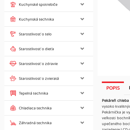
Kuchynské spotrebiče
Kuchynská technika
Starostlivosť o telo
Starostlivosť o dieťa
Starostlivosť o zdravie
Starostlivosť o zvieratá
POPIS
Tepelná technika
Pekáreň chleba
vysoko kvalitný
Chladiaca technika
Pekárnička je v
veľkosti bochní
Záhradná technika
upečeného bochn
zariadenie LCD d