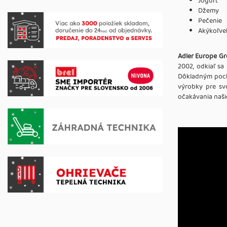
Jogurt
Džemy
Pečenie
Akýkoľvek
Adler Europe G
2002, odkiaľ sa
Dôkladným pocho
výrobky pre svo
očakávania našic