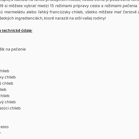
si môžete vybrať medzi 15 režimami prípravy cesta a režimami pečenia. 
nú marmeládu alebo ľahký francúzsky chlieb, všetko môžete mať čerstvé 
etkých ingredienciách, ktoré narazili na stôl vašej rodiny!
a technické údaje:
o
ík na pečenie
chlieb
ky chlieb
 chlieb
lieb
hlieb
vý chlieb
stúci chlieb
cesto
y