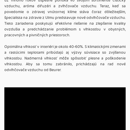
už mnoho rokov úspešne ponúka vo svojom sortimente čističky
vzduchu, aróma difuzéri a zvlhčovače vzduchu. Teraz, keď sa
povedomie o zdravej vnútornej klíme stáva čoraz dôležitejším,
špecialista na zdravie z Ulmu predstavuje nové odvlhčovače vzduchu.
Tieto zariadenia poskytujú efektívne riešenie na zlepšenie kvality
ovzdušia a predchádzanie problémom s vlhkosťou v obytných,
pracovných a pivničných priestoroch.
Optimálna vlhkosť v interiéri je okolo 40-60%. S klimatickými zmenami
a rastúcimi teplotami pribúdajú aj výzvy súvisiace so zvýšenou
vlhkosťou. Nadmerná vlhkosť môže spôsobiť plesne a poškodenie
vlhkosťou. Aby sa tomu zabránilo, prichádzajú na rad nové
odvlhčovače vzduchu od Beurer.