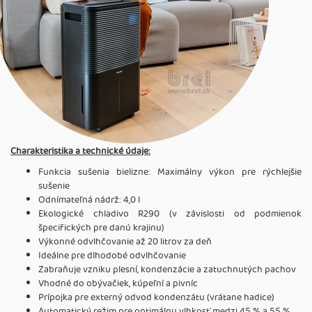
Charakteristika a technické údaje:
Funkcia sušenia bielizne: Maximálny výkon pre rýchlejšie
sušenie
Odnímateľná nádrž: 4,0 l
Ekologické chladivo R290 (v závislosti od podmienok
špecifických pre danú krajinu)
Výkonné odvlhčovanie až 20 litrov za deň
Ideálne pre dlhodobé odvlhčovanie
Zabraňuje vzniku plesní, kondenzácie a zatuchnutých pachov
Vhodné do obývačiek, kúpeľní a pivníc
Prípojka pre externý odvod kondenzátu (vrátane hadice)
Automatický režim pre optimálnu vlhkosť medzi 45 % a 55 %