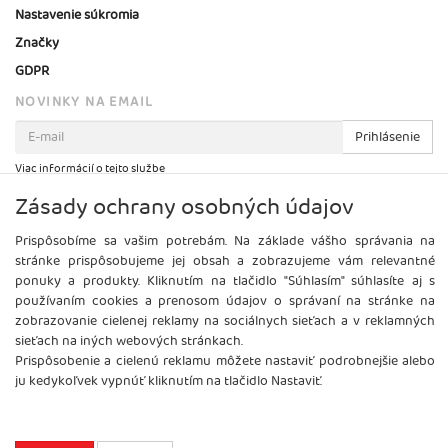
Nastavenie súkromia
Značky
GDPR
NOVINKY NA EMAIL
Prihlásenie
Viac informácií o tejto službe
Zásady ochrany osobných údajov
Prispôsobíme sa vašim potrebám. Na základe vášho správania na
stránke prispôsobujeme jej obsah a zobrazujeme vám relevantné
ponuky a produkty. Kliknutím na tlačidlo "Súhlasím" súhlasíte aj s
používaním cookies a prenosom údajov o správaní na stránke na
zobrazovanie cielenej reklamy na sociálnych sieťach a v reklamných
sieťach na iných webových stránkach.
Prispôsobenie a cielenú reklamu môžete nastaviť podrobnejšie alebo
ju kedykoľvek vypnúť kliknutím na tlačidlo Nastaviť.
Copyright
2026 ©
Brel, s.r.o.
Všetky práva vyhradené.