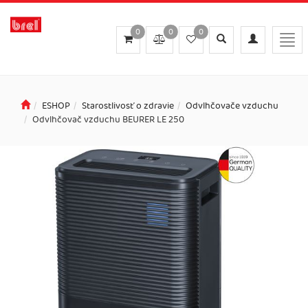
0
0
0
Toggle
Toggle
Togg
search
navigation
navi
ESHOP
Starostlivosť o zdravie
Odvlhčovače vzduchu
Odvlhčovač vzduchu BEURER LE 250