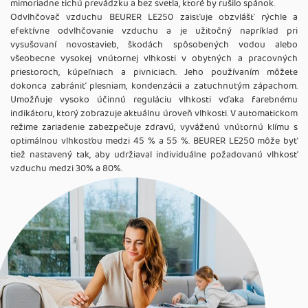
mimoriadne tichú prevádzku a bez svetla, ktoré by rušilo spánok.
Odvlhčovač vzduchu BEURER LE250 zaisťuje obzvlášť rýchle a
efektívne odvlhčovanie vzduchu a je užitočný napríklad pri
vysušovaní novostavieb, škodách spôsobených vodou alebo
všeobecne vysokej vnútornej vlhkosti v obytných a pracovných
priestoroch, kúpeľniach a pivniciach. Jeho používaním môžete
dokonca zabrániť plesniam, kondenzácii a zatuchnutým zápachom.
Umožňuje vysoko účinnú reguláciu vlhkosti vďaka farebnému
indikátoru, ktorý zobrazuje aktuálnu úroveň vlhkosti. V automatickom
režime zariadenie zabezpečuje zdravú, vyváženú vnútornú klímu s
optimálnou vlhkosťou medzi 45 % a 55 %. BEURER LE250 môže byť
tiež nastavený tak, aby udržiaval individuálne požadovanú vlhkosť
vzduchu medzi 30% a 80%.