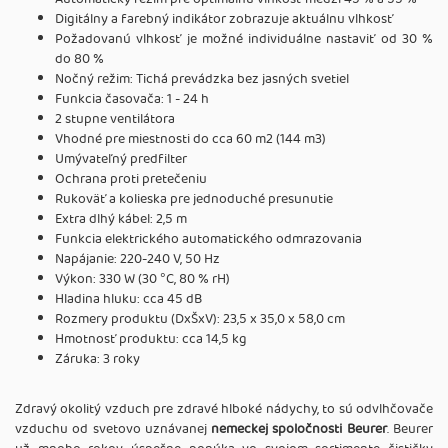
Digitálny a farebný indikátor zobrazuje aktuálnu vlhkosť
Požadovanú vlhkosť je možné individuálne nastaviť od 30 %
do 80 %
Nočný režim: Tichá prevádzka bez jasných svetiel
Funkcia časovača: 1 - 24 h
2 stupne ventilátora
Vhodné pre miestnosti do cca 60 m2 (144 m3)
Umývateľný predfilter
Ochrana proti pretečeniu
Rukoväť a kolieska pre jednoduché presunutie
Extra dlhý kábel: 2,5 m
Funkcia elektrického automatického odmrazovania
Napájanie: 220-240 V, 50 Hz
Výkon: 330 W (30 °C, 80 % rH)
Hladina hluku: cca 45 dB
Rozmery produktu (DxŠxV): 23,5 x 35,0 x 58,0 cm
Hmotnosť produktu: cca 14,5 kg
Záruka: 3 roky
Zdravý okolitý vzduch pre zdravé hlboké nádychy, to sú odvlhčovače
vzduchu od svetovo uznávanej
nemeckej spoločnosti Beurer
. Beurer