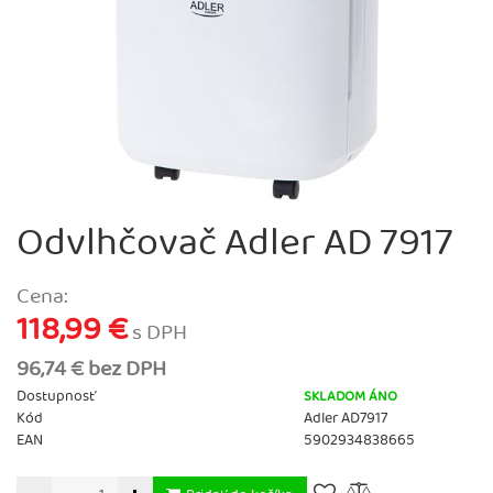
Odvlhčovač Adler AD 7917
Cena:
118,99 €
s DPH
96,74 € bez DPH
Dostupnosť
SKLADOM ÁNO
Kód
Adler AD7917
EAN
5902934838665