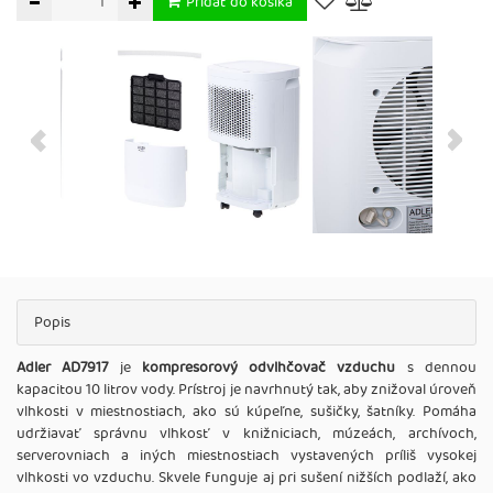
Pridať do košíka
Popis
Adler AD7917
je
kompresorový odvlhčovač vzduchu
s dennou
kapacitou 10 litrov vody. Prístroj je navrhnutý tak, aby znižoval úroveň
vlhkosti v miestnostiach, ako sú kúpeľne, sušičky, šatníky. Pomáha
udržiavať správnu vlhkosť v knižniciach, múzeách, archívoch,
serverovniach a iných miestnostiach vystavených príliš vysokej
vlhkosti vo vzduchu. Skvele funguje aj pri sušení nižších podlaží, ako