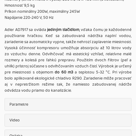
Hmotnosť 9,5 kg
Príkon nominálny 200W, maximálny 245W
Napájanie 220-240 V, 50 Hz
Adler AD7917 sa ovláda
jediným tlačidlom
, vďaka čomu je každodenné
používanie hračkou. Keď sa zabudovaná nádržka naplní vodou,
zariadenie sa automaticky vypne, takže nehrozí zaplavenie miestnosti.
Vysoká účinnosť kompresoru umožňuje absorpciu až 10 litrov vody
zo vzduchu denne. Odvlhčovač má estetický vzhľad, relatívne malé
rozmery a kolesá pre ľahkú prepravu. Použitím dvoch filtrov (peľ a
uhlík) prístroj súčasne s odvlhčovaním vzduch čistí. Výrobok je určený
pre miestnosti s objemom
do 60 m3
a teplotou 5-32 °C. Pri výrobe
bolo aplikované ekologické chladivo R290. Zariadenie môže pracovať
aj v nepretržitom režime tak, že namiesto zabudovanej nádrže
odvádza vodu priamo do kanalizácie.
Parametre
Video