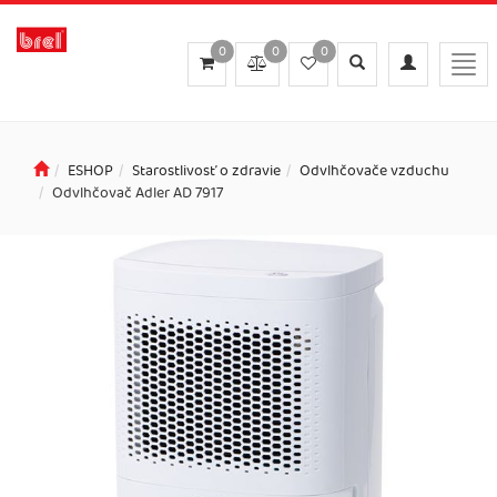
0
0
0
Toggle
Toggle
Togg
search
navigation
navi
ESHOP
Starostlivosť o zdravie
Odvlhčovače vzduchu
Odvlhčovač Adler AD 7917