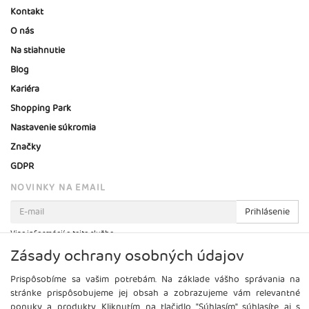
Kontakt
O nás
Na stiahnutie
Blog
Kariéra
Shopping Park
Nastavenie súkromia
Značky
GDPR
NOVINKY NA EMAIL
Prihlásenie
Viac informácií o tejto službe
Zásady ochrany osobných údajov
Prispôsobíme sa vašim potrebám. Na základe vášho správania na
stránke prispôsobujeme jej obsah a zobrazujeme vám relevantné
ponuky a produkty. Kliknutím na tlačidlo "Súhlasím" súhlasíte aj s