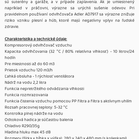
sú suterény a garáže, a v prípade zaplavenia. Ak je umiestnený
napríklad v práčovni, výrazne sa urýchli sušenie odevov. Pri
pravidelnom používaní odvlhčovača Adler AD7917 sa výrazne znižuje
riziko vzniku plesní a húb, ktoré majú negatívny vplyv na ľudské
zdravie.
Charakteristika a technické údaje:
Kompresorový odvlhčovač vzduchu
Kapacita odvlhčovania (32 °C / 80% relatívna vlhkosť) - 10 litrov/24
hodín
Pre miestnosti až do 60 m3
Prietok vzduchu 120 m3/h
Ľahká obsluha - 1 rýchlosť ventilátora
Nádrž na vodu 2,2 litra
Funkcia nepretržitého odvádzania vlhkosti
Funkcia rozmrazovania
Funkcia čistenia vzduchu pomocou PP filtra a filtra s aktívnym uhlím
Rozsah pracovnej teploty: 5-32 °C
Kontrolka plnej nádrže na vodu
Odtoková hadica je súčasťou balenia
Chladivo R290/35g
Hladina hluku max 45 dB
Rozmery (šírka x hĺbka x výška): 280 x 240 x 480 mm (s kolieskami)