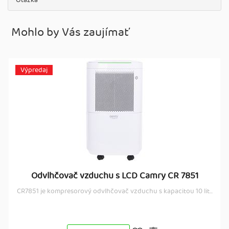
Otázka
Mohlo by Vás zaujímať
Výpredaj
Odvlhčovač vzduchu s LCD Camry CR 7851
CR7851 je kompresorový odvlhčovač vzduchu s kapacitou 10 lit...