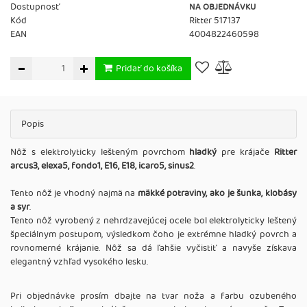
Dostupnosť
NA OBJEDNÁVKU
Kód
Ritter 517137
EAN
4004822460598
Pridať do košíka
Popis
Nôž s elektrolyticky lešteným povrchom
hladký
pre krájače
Ritter
arcus3, elexa5, fondo1, E16, E18, icaro5, sinus2
.
Tento nôž je vhodný najmä na
mäkké potraviny, ako je šunka, klobásy
a syr
.
Tento nôž vyrobený z nehrdzavejúcej ocele bol elektrolyticky leštený
špeciálnym postupom, výsledkom čoho je extrémne hladký povrch a
rovnomerné krájanie. Nôž sa dá ľahšie vyčistiť a navyše získava
elegantný vzhľad vysokého lesku.
Pri objednávke prosím dbajte na tvar noža a farbu ozubeného