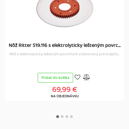
Nôž Ritter 519.116 s elektrolyticky lešteným povrc...
Nôž s elektrolyticky lešteným povrchom zúbkovaný pre krájače...
Pridať do košíka
69,99 €
NA OBJEDNÁVKU