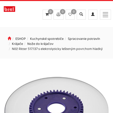
0
0
0
Toggle
Toggle
Togg
search
navigation
navi
ESHOP
Kuchynské spotrebiče
Spracovanie potravín
Krájače
Nože do krájačov
Nôž Ritter 517.137 s elektrolyticky lešteným povrchom hladký