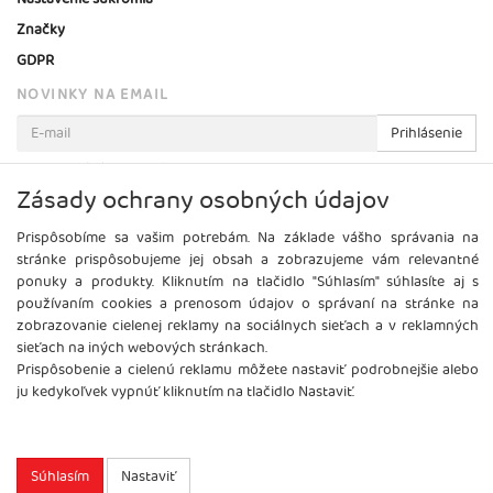
Značky
GDPR
NOVINKY NA EMAIL
Prihlásenie
Viac informácií o tejto službe
Zásady ochrany osobných údajov
Prispôsobíme sa vašim potrebám. Na základe vášho správania na
stránke prispôsobujeme jej obsah a zobrazujeme vám relevantné
ponuky a produkty. Kliknutím na tlačidlo "Súhlasím" súhlasíte aj s
používaním cookies a prenosom údajov o správaní na stránke na
zobrazovanie cielenej reklamy na sociálnych sieťach a v reklamných
sieťach na iných webových stránkach.
Prispôsobenie a cielenú reklamu môžete nastaviť podrobnejšie alebo
ju kedykoľvek vypnúť kliknutím na tlačidlo Nastaviť.
Copyright
2026 ©
Brel, s.r.o.
Všetky práva vyhradené.
Súhlasím
Nastaviť