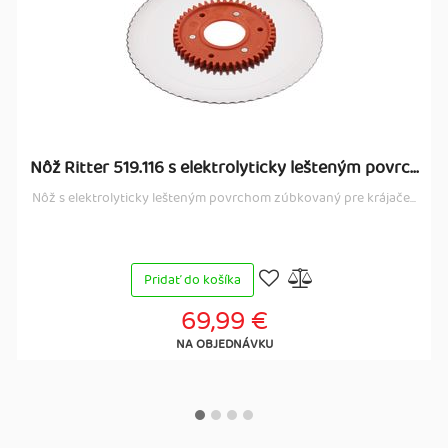
Nôž Ritter 519.116 s elektrolyticky lešteným povrc...
Nôž s elektrolyticky lešteným povrchom zúbkovaný pre krájače...
Pridať do košíka
69,99 €
NA OBJEDNÁVKU