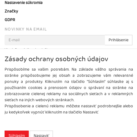
Nastavenie súkromia
Značky
GDPR
NOVINKY NA EMAIL
Prihlásenie
Viac informácií o tejto službe
Zásady ochrany osobných údajov
Prispôsobíme sa vašim potrebám. Na základe vášho správania na
stránke prispôsobujeme jej obsah a zobrazujeme vám relevantné
ponuky a produkty. Kliknutím na tlačidlo "Súhlasím" súhlasíte aj s
používaním cookies a prenosom údajov o správaní na stránke na
zobrazovanie cielenej reklamy na sociálnych sieťach a v reklamných
sieťach na iných webových stránkach.
Prispôsobenie a cielenú reklamu môžete nastaviť podrobnejšie alebo
ju kedykoľvek vypnúť kliknutím na tlačidlo Nastaviť.
Copyright
2026 ©
Brel, s.r.o.
Všetky práva vyhradené.
Súhlasím
Nastaviť