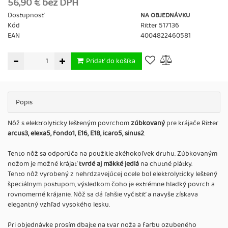
56,90 € bez DPH
Dostupnosť
NA OBJEDNÁVKU
Kód
Ritter 517136
EAN
4004822460581
Pridať do košíka
Popis
Nôž s elektrolyticky lešteným povrchom
zúbkovaný
pre krájače Ritter
arcus3, elexa5, fondo1, E16, E18, icaro5, sinus2
.
Tento nôž sa odporúča na použitie akéhokoľvek druhu. Zúbkovaným
nožom je možné krájať
tvrdé aj mäkké jedlá
na chutné plátky.
Tento nôž vyrobený z nehrdzavejúcej ocele bol elektrolyticky leštený
špeciálnym postupom, výsledkom čoho je extrémne hladký povrch a
rovnomerné krájanie. Nôž sa dá ľahšie vyčistiť a navyše získava
elegantný vzhľad vysokého lesku.
Pri objednávke prosím dbajte na tvar noža a farbu ozubeného