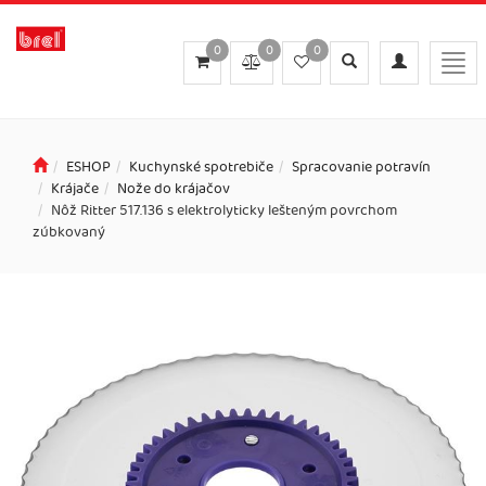
0
0
0
Toggle
Toggle
Togg
search
navigation
navi
ESHOP
Kuchynské spotrebiče
Spracovanie potravín
Krájače
Nože do krájačov
Nôž Ritter 517.136 s elektrolyticky lešteným povrchom
zúbkovaný