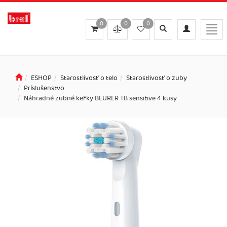
0
0
0
Toggle
Toggle
Togg
search
navigation
navi
ESHOP
Starostlivosť o telo
Starostlivosť o zuby
Príslušenstvo
Náhradné zubné kefky BEURER TB sensitive 4 kusy