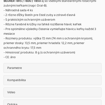
BEURER TB15 / TB30 / TB50
aj so všetkými štandardnými rotačnými
zubnými kefkami (napr. Oral-B).
- Náhradná sada 4 ks
- 2 rôzne dĺžky štetín pre čisté zuby a zdravé ďasná
- S praktickým ochranným uzáverom
- Rôzne farebné krúžky na ľahké rozlíšenie hlavíc kefiek
- Pre optimálne výsledky čistenia vymieňajte hlavicu kefky každé 3
mesiace
- Rozmery produktu: výška 72 mm (74 mm s ochranným krytom),
priemer dosky: 13,5 mm, priemer hriadeľa: 12,2 mm, priemer
ochranného krytu: 17,5 mm
- Hmotnosť produktu: 8 g (s ochranným uzáverom)
- CE: áno
Parametre
Kompatibilita
Video
Otázka