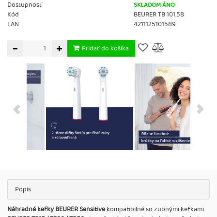
Dostupnosť
SKLADOM ÁNO
Kód
BEURER TB 101.58
EAN
4211125101589
Pridať do košíka
Popis
Náhradné kefky BEURER Sensitive
kompatibilné so zubnými kefkami