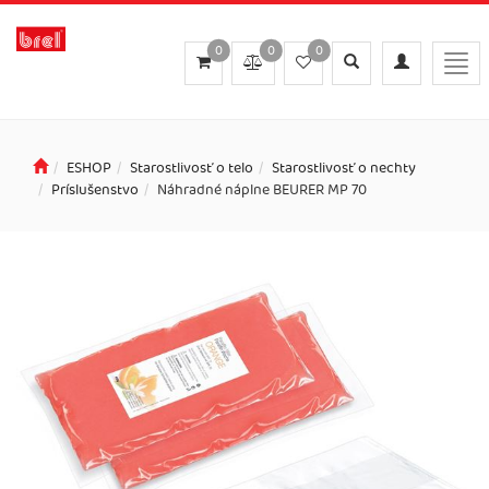
0
0
0
Toggle
Toggle
Togg
search
navigation
navi
ESHOP
Starostlivosť o telo
Starostlivosť o nechty
Príslušenstvo
Náhradné náplne BEURER MP 70