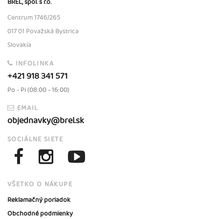
BREL, spol. s r.o.
Centrum 1746/265
017 01 Považská Bystrica
Slovakia
INFOLINKA
+421 918 341 571
Po - Pi (08:00 - 16:00)
EMAIL
objednavky@brel.sk
SOCIÁLNE SIETE
VŠETKO O NÁKUPE
Reklamačný poriadok
Obchodné podmienky